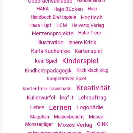
Gänsemarsch
Gesprächsanlässe
HABA
Halu
Hajo Bücken
Handbuch Brettspiele
Haptisch
Hase Hüpf
HCM
Helvetiq Verlag
Herzensprojekte
Hohe Tiere
Illustration
Innere Kritik
Karla Kuchenfee
Kartenspiel
Kinderspiel
kein Spiel
Klick klack klug
Kindheitspädagogik
kooperatives Spiel
Kreativität
kostenfreie Downloads
Kullerwürfel
leaf it
Lehrauftrag
Lernen
Lehre
Logopädie
Magellan
Medienbericht
Messe
Monsterjäger
Moses Verlag
OINK