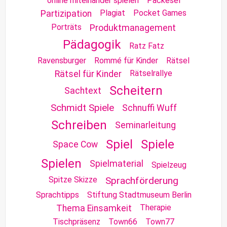
online miteinander spielen
Packesel
Plagiat
Pocket Games
Partizipation
Porträts
Produktmanagement
Pädagogik
Ratz Fatz
Ravensburger
Rommé für Kinder
Rätsel
Rätselrallye
Rätsel für Kinder
Scheitern
Sachtext
Schmidt Spiele
Schnuffi Wuff
Schreiben
Seminarleitung
Spiel
Spiele
Space Cow
Spielen
Spielmaterial
Spielzeug
Spitze Skizze
Sprachförderung
Sprachtipps
Stiftung Stadtmuseum Berlin
Therapie
Thema Einsamkeit
Tischpräsenz
Town66
Town77