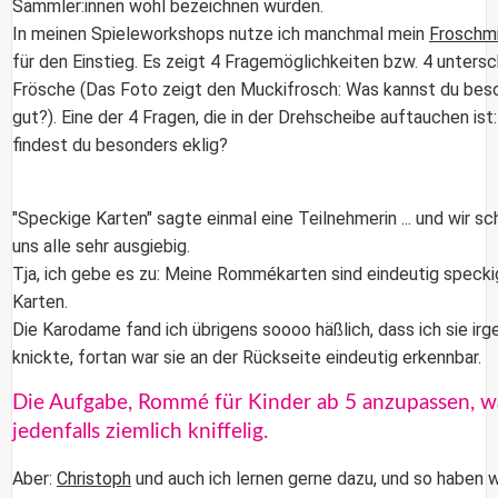
Sammler:innen wohl bezeichnen würden.
In meinen Spieleworkshops nutze ich manchmal mein
Froschmi
für den Einstieg. Es zeigt 4 Fragemöglichkeiten bzw. 4 untersc
Frösche (Das Foto zeigt den Muckifrosch: Was kannst du bes
gut?). Eine der 4 Fragen, die in der Drehscheibe auftauchen ist
findest du besonders eklig?
"Speckige Karten" sagte einmal eine Teilnehmerin ... und wir s
uns alle sehr ausgiebig.
Tja, ich gebe es zu: Meine Rommékarten sind eindeutig speck
Karten.
Die Karodame fand ich übrigens soooo häßlich, dass ich sie ir
knickte, fortan war sie an der Rückseite eindeutig erkennbar.
Die Aufgabe, Rommé für Kinder ab 5 anzupassen, w
jedenfalls ziemlich kniffelig.
Aber:
Christoph
und auch ich lernen gerne dazu, und so haben w