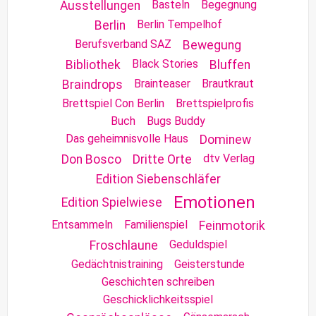
Basteln
Begegnung
Ausstellungen
Berlin Tempelhof
Berlin
Berufsverband SAZ
Bewegung
Black Stories
Bibliothek
Bluffen
Brainteaser
Brautkraut
Braindrops
Brettspiel Con Berlin
Brettspielprofis
Buch
Bugs Buddy
Das geheimnisvolle Haus
Dominew
dtv Verlag
Don Bosco
Dritte Orte
Edition Siebenschläfer
Emotionen
Edition Spielwiese
Entsammeln
Familienspiel
Feinmotorik
Geduldspiel
Froschlaune
Gedächtnistraining
Geisterstunde
Geschichten schreiben
Geschicklichkeitsspiel