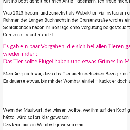
Mit ins Boot geholt hat mich
Antje Hagemann
. Ich freue mich,
Was 2023 begann und zunächst als Webaktion via
Instagram
ge
Rahmen der
Langen Buchnacht in der Oranienstraße
wird es ei
Schreibenden haben ihr Beiträge ohne Vergütung beigesteuert,
Grenzen e. V.
unterstützt.
Es gab ein paar Vorgaben, die sich bei allen Tieren 
wiederfinden:
Das Tier sollte Flügel haben und etwas Grünes im M
Mein Anspruch war, dass das Tier auch noch einen Bezug zum 
Es dauerte etwas, bis mir der Wombat einfiel – kackt er doch a
Wenn
der Maulwurf, der wissen wollte, wer ihm auf den Kopf 
hätte, wäre sofort klar gewesen:
Das kann nur ein Wombat gewesen sein!