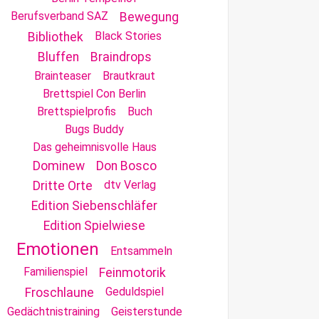
Berufsverband SAZ
Bewegung
Black Stories
Bibliothek
Bluffen
Braindrops
Brainteaser
Brautkraut
Brettspiel Con Berlin
Brettspielprofis
Buch
Bugs Buddy
Das geheimnisvolle Haus
Dominew
Don Bosco
dtv Verlag
Dritte Orte
Edition Siebenschläfer
Edition Spielwiese
Emotionen
Entsammeln
Familienspiel
Feinmotorik
Geduldspiel
Froschlaune
Gedächtnistraining
Geisterstunde