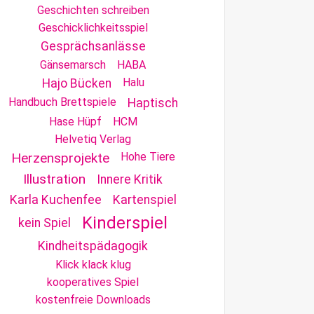
Geschichten schreiben
Geschicklichkeitsspiel
Gesprächsanlässe
Gänsemarsch
HABA
Halu
Hajo Bücken
Handbuch Brettspiele
Haptisch
Hase Hüpf
HCM
Helvetiq Verlag
Herzensprojekte
Hohe Tiere
Illustration
Innere Kritik
Karla Kuchenfee
Kartenspiel
Kinderspiel
kein Spiel
Kindheitspädagogik
Klick klack klug
kooperatives Spiel
kostenfreie Downloads