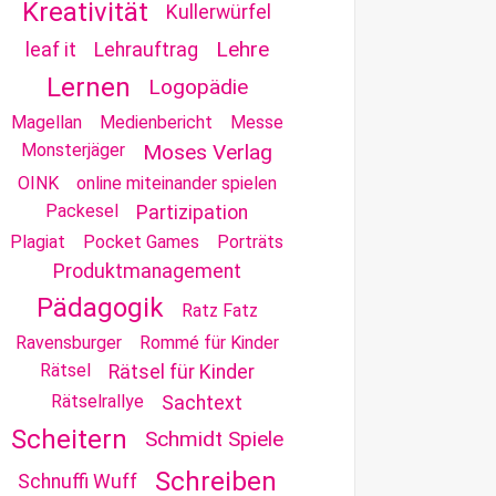
Kreativität
Kullerwürfel
Lehre
leaf it
Lehrauftrag
Lernen
Logopädie
Magellan
Medienbericht
Messe
Monsterjäger
Moses Verlag
OINK
online miteinander spielen
Packesel
Partizipation
Plagiat
Pocket Games
Porträts
Produktmanagement
Pädagogik
Ratz Fatz
Ravensburger
Rommé für Kinder
Rätsel
Rätsel für Kinder
Rätselrallye
Sachtext
Scheitern
Schmidt Spiele
Schreiben
Schnuffi Wuff