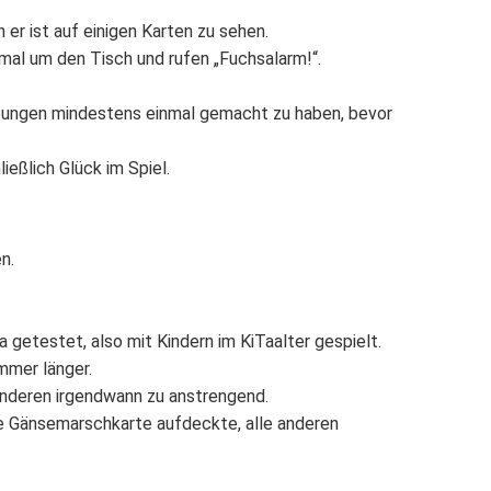
er ist auf einigen Karten zu sehen.
nmal um den Tisch und rufen „Fuchsalarm!“.
Übungen mindestens einmal gemacht zu haben, bevor
ießlich Glück im Spiel.
n.
a
getestet, also mit Kindern im KiTaalter gespielt.
mmer länger.
anderen irgendwann zu anstrengend.
ie
Gänsemarschk
arte aufdeckte, alle anderen