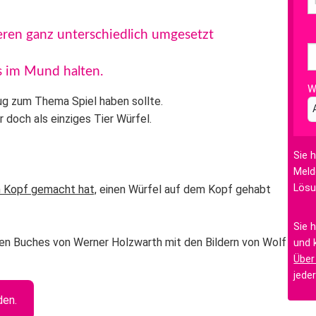
Tieren ganz unterschiedlich umgesetzt
s im Mund halten.
W
ug zum Thema Spiel haben sollte.
 doch als einziges Tier Würfel.
Sie 
Meld
Lösu
n Kopf gemacht hat,
einen Würfel auf dem Kopf gehabt
Sie 
ten Buches von Werner Holzwarth mit den Bildern von Wolf
und 
Über
jede
den.