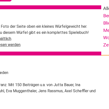
Al
Be
Bl
 Foto der Seite oben ein kleines Würfelgewicht her.
Me
Zu diesem Würfel gibt es ein komplettes Spielebuch!
Wo
ältlich
.
Ze
lesen werden
.
ieden
anz. Mit 150 Beiträgen u.a. von Jutta Bauer, Ina
uhl, Eva Muggenthaler, Jens Rassmus, Axel Scheffler und