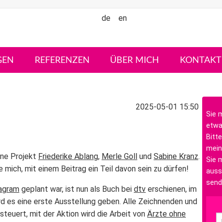
de
en
GEN
REFERENZEN
ÜBER MICH
KONTAKT
2025-05-01 15:50
Sie 
etwa
Bitte
mein
ne Projekt
Friederike Ablang
,
Merle Goll
und
Sabine Kranz
.
Sie m
ue mich, mit einem Beitrag ein Teil davon sein zu dürfen!
auss
send
agram
geplant war, ist nun als Buch bei
dtv
erschienen, im
d es eine erste Ausstellung geben. Alle Zeichnenden und
teuert, mit der Aktion wird die Arbeit von
Ärzte ohne