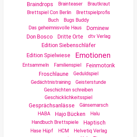
Brainteaser
Brautkraut
Braindrops
Brettspiel Con Berlin
Brettspielprofis
Buch
Bugs Buddy
Das geheimnisvolle Haus
Dominew
dtv Verlag
Don Bosco
Dritte Orte
Edition Siebenschläfer
Emotionen
Edition Spielwiese
Entsammeln
Familienspiel
Feinmotorik
Geduldspiel
Froschlaune
Gedächtnistraining
Geisterstunde
Geschichten schreiben
Geschicklichkeitsspiel
Gänsemarsch
Gesprächsanlässe
HABA
Halu
Hajo Bücken
Handbuch Brettspiele
Haptisch
Hase Hüpf
HCM
Helvetiq Verlag