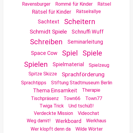
Ravensburger
Rommé für Kinder
Rätsel
Rätselrallye
Rätsel für Kinder
Scheitern
Sachtext
Schmidt Spiele
Schnuffi Wuff
Schreiben
Seminarleitung
Spiel
Spiele
Space Cow
Spielen
Spielmaterial
Spielzeug
Spitze Skizze
Sprachförderung
Sprachtipps
Stiftung Stadtmuseum Berlin
Therapie
Thema Einsamkeit
Tischpräsenz
Town66
Town77
Twiga Trick
Und tschüß!
Verdeckte Mission
Videochat
Weg damit!
Werkhaus
Werkboard
Wer klopft denn da
Wilde Wörter