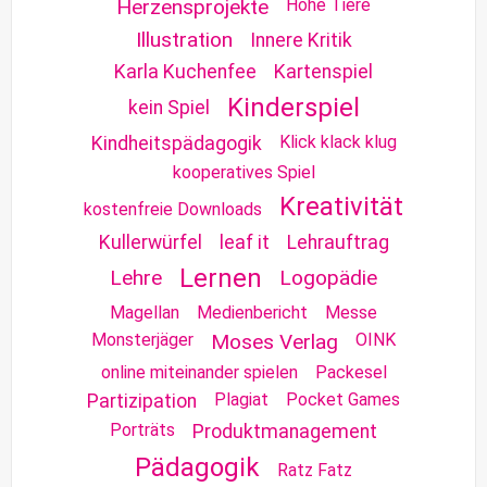
Herzensprojekte
Hohe Tiere
Illustration
Innere Kritik
Karla Kuchenfee
Kartenspiel
Kinderspiel
kein Spiel
Klick klack klug
Kindheitspädagogik
kooperatives Spiel
Kreativität
kostenfreie Downloads
Kullerwürfel
leaf it
Lehrauftrag
Lernen
Lehre
Logopädie
Magellan
Medienbericht
Messe
Monsterjäger
Moses Verlag
OINK
online miteinander spielen
Packesel
Plagiat
Pocket Games
Partizipation
Porträts
Produktmanagement
Pädagogik
Ratz Fatz