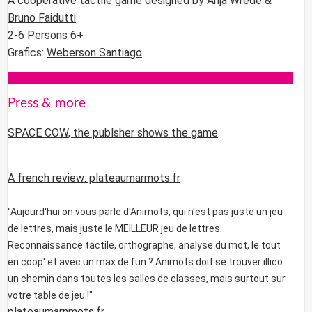
A cooperative tactile game designed by Anja Wrede &
Bruno Faidutti
2-6 Persons 6+
Grafics:
Weberson Santiago
Press & more
SPACE COW, the publsher shows the game
A french review: plateaumarmots.fr
"Aujourd'hui on vous parle d'Animots, qui n'est pas juste un jeu
de lettres, mais juste le MEILLEUR jeu de lettres.
Reconnaissance tactile, orthographe, analyse du mot, le tout
en coop' et avec un max de fun ? Animots doit se trouver illico
un chemin dans toutes les salles de classes, mais surtout sur
votre table de jeu !"
plateaumarnmots.fr