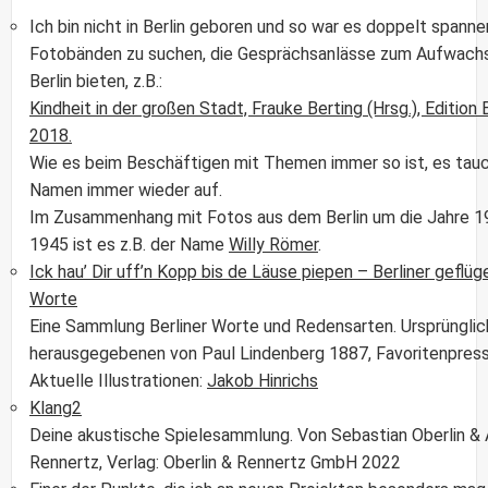
Ich bin nicht in Berlin geboren und so war es doppelt spanne
Fotobänden zu suchen, die Gesprächsanlässe zum Aufwachs
Berlin bieten, z.B.:
Kindheit in der großen Stadt, Frauke Berting (Hrsg.), Edition 
2018.
Wie es beim Beschäftigen mit Themen immer so ist, es tau
Namen immer wieder auf.
Im Zusammenhang mit Fotos aus dem Berlin um die Jahre 1
1945 ist es z.B. der Name
Willy Römer
.
Ick hau’ Dir uff’n Kopp bis de Läuse piepen – Berliner geflüg
Worte
Eine Sammlung Berliner Worte und Redensarten. Ursprünglic
herausgegebenen von Paul Lindenberg 1887, Favoritenpres
Aktuelle Illustrationen:
Jakob Hinrichs
Klang2
Deine akustische Spielesammlung. Von Sebastian Oberlin & 
Rennertz, Verlag: Oberlin & Rennertz GmbH 2022