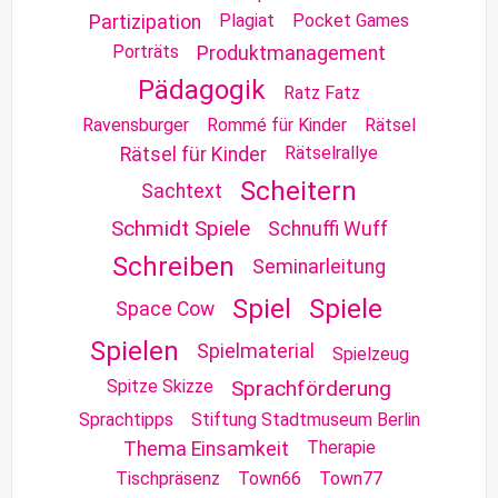
Plagiat
Pocket Games
Partizipation
Porträts
Produktmanagement
Pädagogik
Ratz Fatz
Ravensburger
Rommé für Kinder
Rätsel
Rätselrallye
Rätsel für Kinder
Scheitern
Sachtext
Schmidt Spiele
Schnuffi Wuff
Schreiben
Seminarleitung
Spiel
Spiele
Space Cow
Spielen
Spielmaterial
Spielzeug
Spitze Skizze
Sprachförderung
Sprachtipps
Stiftung Stadtmuseum Berlin
Therapie
Thema Einsamkeit
Tischpräsenz
Town66
Town77