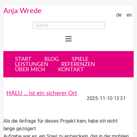
Anja Wrede
de
en
START
BLOG
SPIELE
LEISTUNGEN
REFERENZEN
ÜBER MICH
KONTAKT
HALU ... ist ein sicherer Ort
2025-11-10 13:31
Als die Anfrage für dieses Projekt kam, habe ich nicht
lange gezögert.
Aufgabe war es, ein Spiel zu entwickeln, das in der
mobilen