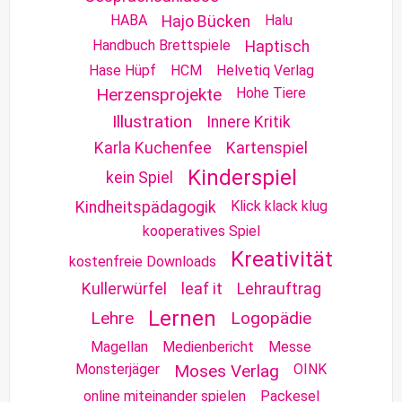
HABA
Halu
Hajo Bücken
Handbuch Brettspiele
Haptisch
Hase Hüpf
HCM
Helvetiq Verlag
Herzensprojekte
Hohe Tiere
Illustration
Innere Kritik
Karla Kuchenfee
Kartenspiel
Kinderspiel
kein Spiel
Klick klack klug
Kindheitspädagogik
kooperatives Spiel
Kreativität
kostenfreie Downloads
Kullerwürfel
leaf it
Lehrauftrag
Lernen
Lehre
Logopädie
Magellan
Medienbericht
Messe
Monsterjäger
Moses Verlag
OINK
online miteinander spielen
Packesel