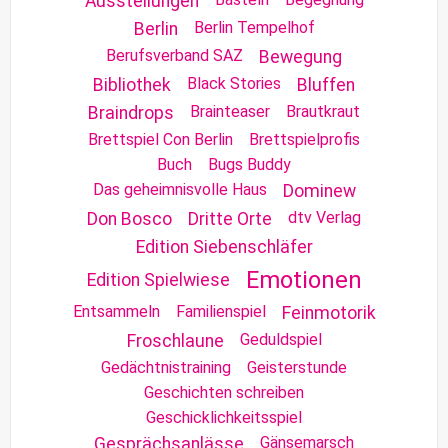
Ausstellungen
Berlin Tempelhof
Berlin
Berufsverband SAZ
Bewegung
Black Stories
Bibliothek
Bluffen
Brainteaser
Brautkraut
Braindrops
Brettspiel Con Berlin
Brettspielprofis
Buch
Bugs Buddy
Das geheimnisvolle Haus
Dominew
dtv Verlag
Don Bosco
Dritte Orte
Edition Siebenschläfer
Emotionen
Edition Spielwiese
Entsammeln
Familienspiel
Feinmotorik
Geduldspiel
Froschlaune
Gedächtnistraining
Geisterstunde
Geschichten schreiben
Geschicklichkeitsspiel
Gänsemarsch
Gesprächsanlässe