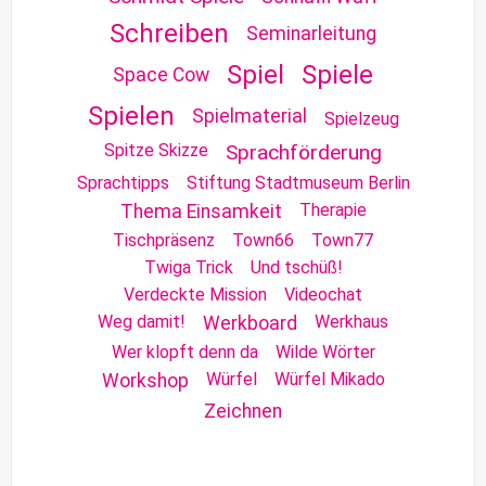
Schreiben
Seminarleitung
Spiel
Spiele
Space Cow
Spielen
Spielmaterial
Spielzeug
Spitze Skizze
Sprachförderung
Sprachtipps
Stiftung Stadtmuseum Berlin
Therapie
Thema Einsamkeit
Tischpräsenz
Town66
Town77
Twiga Trick
Und tschüß!
Verdeckte Mission
Videochat
Weg damit!
Werkhaus
Werkboard
Wer klopft denn da
Wilde Wörter
Würfel
Würfel Mikado
Workshop
Zeichnen