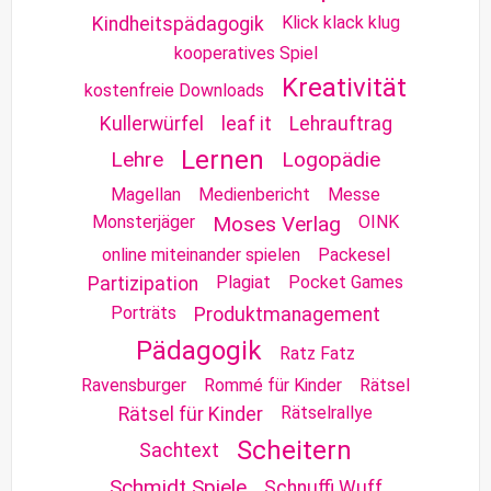
Klick klack klug
Kindheitspädagogik
kooperatives Spiel
Kreativität
kostenfreie Downloads
Kullerwürfel
leaf it
Lehrauftrag
Lernen
Lehre
Logopädie
Magellan
Medienbericht
Messe
Monsterjäger
Moses Verlag
OINK
online miteinander spielen
Packesel
Plagiat
Pocket Games
Partizipation
Porträts
Produktmanagement
Pädagogik
Ratz Fatz
Ravensburger
Rommé für Kinder
Rätsel
Rätselrallye
Rätsel für Kinder
Scheitern
Sachtext
Schmidt Spiele
Schnuffi Wuff