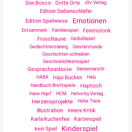
dtv Verlag
Don Bosco
Dritte Orte
Edition Siebenschläfer
Emotionen
Edition Spielwiese
Entsammeln
Familienspiel
Feinmotorik
Geduldspiel
Froschlaune
Gedächtnistraining
Geisterstunde
Geschichten schreiben
Geschicklichkeitsspiel
Gänsemarsch
Gesprächsanlässe
HABA
Halu
Hajo Bücken
Handbuch Brettspiele
Haptisch
Hase Hüpf
HCM
Helvetiq Verlag
Herzensprojekte
Hohe Tiere
Illustration
Innere Kritik
Karla Kuchenfee
Kartenspiel
Kinderspiel
kein Spiel