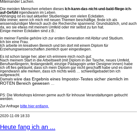
Miteinander Lachen.
Die meisten Menschen erleben dieses
Ich-kann-das-nicht-und-bald-fliege-ich-
auf-Gefühl
irgendwann im Leben.
Abhängig ist es laut aktueller Studienlage von vielen Eckdaten.
Wie immer, wenn ich mich mit neuen Themen beschäftige, finde ich als
wissensdurstiger Mensch auch die Recherche spannend. Grundsätzlich, und auch
da, wo sie etwas mit meinem Umfeld oder mir selbst zu tun hat.
Einige meiner Eckdaten sind z.B.:
in meiner Familie gehöre ich zur ersten Generation mit Abitur und Studium.
Ich bin eine Frau.
Ich arbeite im kreativen Bereich und bin dort mit einem Diplom für
Erziehungswissenschaften ziemlich quer eingestiegen.
Es ist schon lange her, aber ich erinnere mich noch gut:
Nach meinem Start in die Arbeitswelt (mit Diplom in der Tasche, neues Umfeld,
Berufsanfängerin, festangestellt, einzige Pädagogin unter Designer:innen) habe
ich oft fies geträumt, dass ich mein Diplom gar nicht geschafft habe und es dann
irgendwann alle merken, dass ich nichts weiß … schweißgebadet bin ich
aufgewacht.
e das Ergebnis eines Impostor-Testes sicher ziemlich im
Damals wär
ROTEN Bereich gewesen ...
PS: Die Workshops können gerne auch für Inhouse Veranstaltungen gebucht
werden.
Zur Anfrage
bitte hier entlang.
2020-11-09 18:33
Heute fang ich an ...