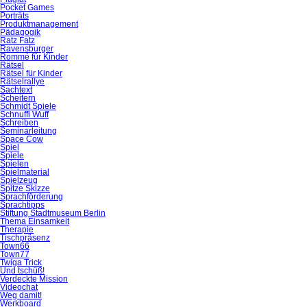
Pocket Games
Porträts
Produktmanagement
Pädagogik
Ratz Fatz
Ravensburger
Rommé für Kinder
Rätsel
Rätsel für Kinder
Rätselrallye
Sachtext
Scheitern
Schmidt Spiele
Schnuffi Wuff
Schreiben
Seminarleitung
Space Cow
Spiel
Spiele
Spielen
Spielmaterial
Spielzeug
Spitze Skizze
Sprachförderung
Sprachtipps
Stiftung Stadtmuseum Berlin
Thema Einsamkeit
Therapie
Tischpräsenz
Town66
Town77
Twiga Trick
Und tschüß!
Verdeckte Mission
Videochat
Weg damit!
Werkboard