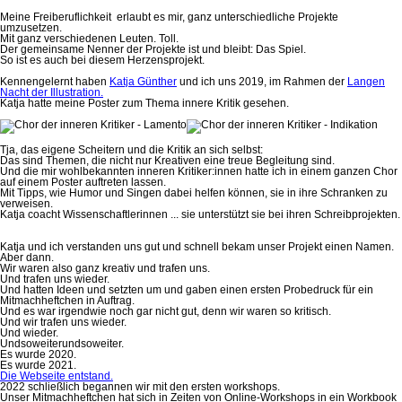
Meine Freiberuflichkeit erlaubt es mir, ganz unterschiedliche Projekte
umzusetzen.
Mit ganz verschiedenen Leuten. Toll.
Der gemeinsame Nenner der Projekte ist und bleibt: Das Spiel.
So ist es auch bei diesem Herzensprojekt.
Kennengelernt haben
Katja Günther
und ich uns 2019, im Rahmen der
Langen
Nacht der Illustration.
Katja hatte meine Poster zum Thema innere Kritik gesehen.
Tja, das eigene Scheitern und die Kritik an sich selbst:
Das sind Themen, die nicht nur Kreativen eine treue Begleitung sind.
Und die mir wohlbekannten inneren Kritiker:innen hatte ich in einem ganzen Chor
auf einem Poster auftreten lassen.
Mit Tipps, wie Humor und Singen dabei helfen können, sie in ihre Schranken zu
verweisen.
Katja coacht Wissenschaftlerinnen ... sie unterstützt sie bei ihren Schreibprojekten.
Katja und ich verstanden uns gut und schnell bekam unser Projekt einen Namen.
Aber dann.
Wir waren also ganz kreativ und trafen uns.
Und trafen uns wieder.
Und hatten Ideen und setzten um und gaben einen ersten Probedruck für ein
Mitmachheftchen in Auftrag.
Und es war irgendwie noch gar nicht gut, denn wir waren so kritisch.
Und wir trafen uns wieder.
Und wieder.
Undsoweiterundsoweiter.
Es wurde 2020.
Es wurde 2021.
Die Webseite entstand.
2022 schließlich begannen wir mit den ersten workshops.
Unser Mitmachheftchen hat sich in Zeiten von Online-Workshops in ein Workbook