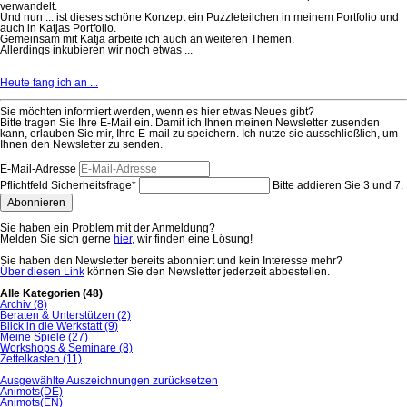
verwandelt.
Und nun ... ist dieses schöne Konzept ein Puzzleteilchen in meinem Portfolio und
auch in Katjas Portfolio.
Gemeinsam mit Katja arbeite ich auch an weiteren Themen.
Allerdings inkubieren wir noch etwas ...
Heute fang ich an ...
Sie möchten informiert werden, wenn es hier etwas Neues gibt?
Bitte tragen Sie Ihre E-Mail ein. Damit ich Ihnen meinen Newsletter zusenden
kann, erlauben Sie mir, Ihre E-mail zu speichern. Ich nutze sie ausschließlich, um
Ihnen den Newsletter zu senden.
E-Mail-Adresse
Pflichtfeld
Sicherheitsfrage
*
Bitte addieren Sie 3 und 7.
Abonnieren
Sie haben ein Problem mit der Anmeldung?
Melden Sie sich gerne
hier,
wir finden eine Lösung!
Sie haben den Newsletter bereits abonniert und kein Interesse mehr?
Über diesen Link
können Sie den Newsletter jederzeit abbestellen.
Alle Kategorien
(48)
Archiv
(8)
Beraten & Unterstützen
(2)
Blick in die Werkstatt
(9)
Meine Spiele
(27)
Workshops & Seminare
(8)
Zettelkasten
(11)
Ausgewählte Auszeichnungen zurücksetzen
Animots(DE)
Animots(EN)