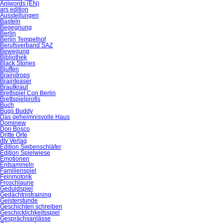
Aniwords (EN)
ars edition
Ausstellungen
Basteln
Begegnung
Berlin
Berlin Tempelhof
Berufsverband SAZ
Bewegung
Bibliothek
Black Stories
Bluffen
Braindrops
Brainteaser
Brautkraut
Brettspiel Con Berlin
Brettspielprofis
Buch
Bugs Buddy
Das geheimnisvolle Haus
Dominew
Don Bosco
Dritte Orte
dtv Verlag
Edition Siebenschläfer
Edition Spielwiese
Emotionen
Entsammeln
Familienspiel
Feinmotorik
Froschlaune
Geduldspiel
Gedächtnistraining
Geisterstunde
Geschichten schreiben
Geschicklichkeitsspiel
Gesprächsanlässe