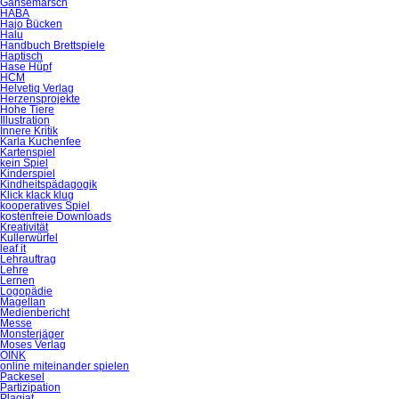
Gänsemarsch
HABA
Hajo Bücken
Halu
Handbuch Brettspiele
Haptisch
Hase Hüpf
HCM
Helvetiq Verlag
Herzensprojekte
Hohe Tiere
Illustration
Innere Kritik
Karla Kuchenfee
Kartenspiel
kein Spiel
Kinderspiel
Kindheitspädagogik
Klick klack klug
kooperatives Spiel
kostenfreie Downloads
Kreativität
Kullerwürfel
leaf it
Lehrauftrag
Lehre
Lernen
Logopädie
Magellan
Medienbericht
Messe
Monsterjäger
Moses Verlag
OINK
online miteinander spielen
Packesel
Partizipation
Plagiat