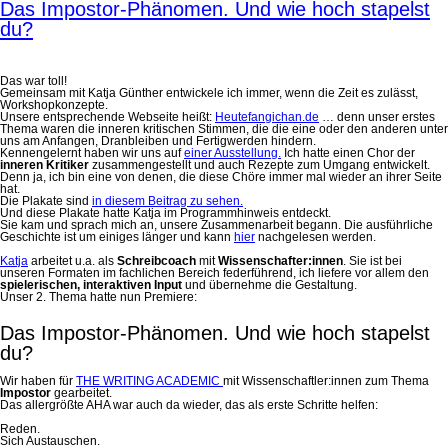
Das Impostor-Phänomen. Und wie hoch stapelst
du?
Das war toll!
Gemeinsam mit Katja Günther entwickele ich immer, wenn die Zeit es zulässt,
Workshopkonzepte.
Unsere entsprechende Webseite heißt:
Heutefangichan.de
… denn unser erstes
Thema waren die inneren kritischen Stimmen, die die eine oder den anderen unter
uns am Anfangen, Dranbleiben und Fertigwerden hindern.
Kennengelernt haben wir uns auf
einer Ausstellung.
Ich hatte einen Chor der
inneren Kritiker
zusammengestellt und auch Rezepte zum Umgang entwickelt.
Denn ja, ich bin eine von denen, die diese Chöre immer mal wieder an ihrer Seite
hat.
Die Plakate sind
in diesem Beitrag zu sehen.
Und diese Plakate hatte Katja im Programmhinweis entdeckt.
Sie kam und sprach mich an, unsere Zusammenarbeit begann. Die ausführliche
Geschichte ist um einiges länger und kann
hier
nachgelesen werden.
Katja
arbeitet u.a. als
Schreibcoach
mit
Wissenschafter:innen
. Sie ist bei
unseren Formaten im fachlichen Bereich federführend, ich liefere vor allem den
spielerischen, interaktiven Input
und übernehme die Gestaltung.
Unser 2. Thema hatte nun Premiere:
Das Impostor-Phänomen. Und wie hoch stapelst
du?
Wir haben für
THE WRITING ACADEMIC
mit Wissenschaftler:innen zum Thema
Impostor
gearbeitet.
Das allergrößte AHA war auch da wieder, das als erste Schritte helfen:
Reden.
Sich Austauschen.