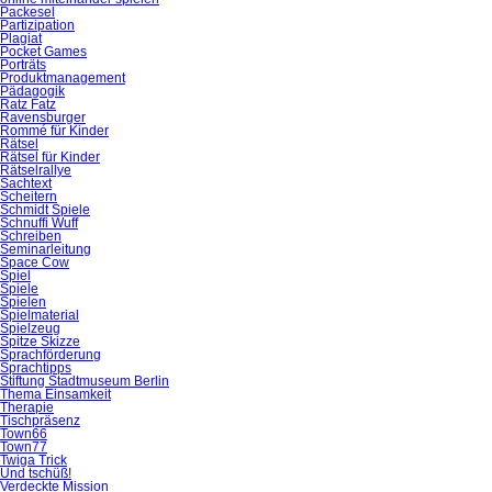
Packesel
Partizipation
Plagiat
Pocket Games
Porträts
Produktmanagement
Pädagogik
Ratz Fatz
Ravensburger
Rommé für Kinder
Rätsel
Rätsel für Kinder
Rätselrallye
Sachtext
Scheitern
Schmidt Spiele
Schnuffi Wuff
Schreiben
Seminarleitung
Space Cow
Spiel
Spiele
Spielen
Spielmaterial
Spielzeug
Spitze Skizze
Sprachförderung
Sprachtipps
Stiftung Stadtmuseum Berlin
Thema Einsamkeit
Therapie
Tischpräsenz
Town66
Town77
Twiga Trick
Und tschüß!
Verdeckte Mission