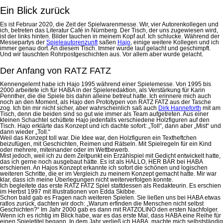
Ein Blick zurück
Es ist Februar 2020, die Zeit der Spielwarenmesse. Wir, vier Autorenkollegen und
ich, betreten das Literatur Café in Nürnberg. Der Tisch, der uns zugewiesen wird,
ist der links hinten. Bilder tauchen in meinem Kopf auf. Ich schlucke. Während der
Messepartys der
Spieleautorenzunft
saßen
Hajo
, einige weitere Kollegen und ich
immer genau dort. An diesem Tisch. Immer wurde laut gelacht und geschimpft.
Und wir tauschten Rohrpostgeschichten aus. Vor allem aber wurde gelacht.
Der Anfang von RATZ FATZ
Kennengelernt habe ich Hajo 1995 während einer Spielemesse. Von 1995 bis
2000 arbeitete ich für HABA in der Spieleredaktion, als Verstärkung für Karin
Pennther, die die Spiele bis dahin alleine betreut hatte. Ich erinnere mich auch
noch an den Moment, als Hajo den Prototypen von RATZ FATZ aus der Tasche
zog. Ich bin mir nicht sicher, aber wahrscheinlich saß auch
Dirk Hanneforth
mit am
Tisch, denn die beiden sind so gut wie immer als Team aufgetreten. Aus einer
kleinen Schachtel schüttete Hajo jedenfalls verschiedene Holzfiguren auf den
Tisch. Hajo erklärte das Konzept und ich dachte sofort: „Toll“, dann aber „Mist“ und
dann wieder „Toll.“
Weil das Konzept toll war. Die Idee war, den Holzfiguren ein Textheftchen
beizufügen, mit Geschichten, Reimen und Rätseln. Mit Spielregeln für ein Kind
oder mehrere, miteinander oder im Wettbewerb.
Mist jedoch, weil ich zu dem Zeitpunkt ein Erzählspiel mit Gedicht entwickelt hatte,
das ich gerne noch ausgebaut hätte. Es ist als HALLO, HER BÄR bei HABA
erschienen. An Hajos Konzept erkannte ich sofort die schönen und logischen
weiteren Schritte, die er im Vergleich zu meinem Konzept gemacht hatte. Mir war
klar, dass ich meine Überlegungen nicht weiterverfolgen konnte.
Ich begleitete das erste RATZ FATZ Spiel stattdessen als Redakteurin. Es erschien
im Herbst 1997 mit Illustrationen von Edda Skibbe.
Schon bald gab es Fragen nach weiteren Spielen. Sie ließen uns bei HABA etwas
ratlos zurück, dachten wir doch: „Warum erfinden die Menschen nicht selbst
Geschichten?“ Im Jahr 2000 gab es dann mit RATZOLINO den ersten Nachfolger.
Wenn ich es richtig im Blick habe, war es das erste Mal, dass HABA eine Reihe für
einen Spieletitel begann. In dem Jahr verließ ich HABA, machte mich selbstständig