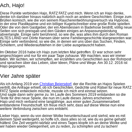
Ach, Hajo!
Diese Punkte verbinden Hajo, RATZ FATZ und mich. Wenn ich an Hajo denke,
denke ich darüber hinaus natürlich auch noch an andere Geschichten. Einige zum
Brüllen komisch, wie die von seinem Raucherentwöhnungsversuch via Hypnose,
in der eine Plastikpalme und ein billiger Kugelschreiber eine große Rolle spielten.
Oder die von dem Gastgeber, der ein Abendessen in Badehose bestritt, völlig neue
Seiten von sich preisgab und den Gästen einiges an Anpassungsleistung
abverlangte. Einige sehr berührend, so wie die, was alles ihm durch den Roman
ALTES LAND von Dörte Hansen über seine Familiengeschichte klargeworden war.
Einige sehr verbindend, so wie die, in denen wir uns über das Suchen, Finden,
Scheitern, und Wiederaufstehen in der Liebe ausgetauscht haben.
Im Oktober 2016 habe ich Hajo zum letzten Mal getroffen. Er war schon sehr
angeschlagen und nur für ein paar Tage zuhause. Wir machten, was wir immer
taten. Wir lachten, wir schimpften, wir erzählten uns Geschichten aus der Rohrpost
und sprachen über das Leben, über Ideen, Pläne und Wege. Am 30.12. 2016 ist
Hajo gegangen.
Vier Jahre später
Als ich Anfang 2019 von
Christian Beiersdorf,
der die Rechte an Hajos Spielen
vertritt, die Anfrage erhielt, ob ich Geschichten, Gedichte und Rätsel für neue RATZ
FATZ Spiele entwickeln möchte, musste ich mich erst einmal setzen.
Und sagte dann sehr gerne zu. Im Laufe des Sommers 2019 entstanden so die
Texte für drei neue Spiele, die nun im Laufe dieses Jahres erscheinen.
Hajo und mich verband eine langjährige, aus einer guten Zusammenarbeit
entstandene Freundschaft. Ich freue mich sehr, dass auf diese Weise nun eine
weitere Verbindung zwischen uns entsteht.
Lieber Hajo, wenn du von deiner Wolke herunterschaust und siehst, wie es mit
deinem Spiel weitergeht, so hoffe ich, dass alles so ist, wie du es gerne gehabt
hättest. Die Zeit vergeht ratzfatz und eines Tages klopfe ich an deine Wolke und
wir haben wieder Gelegenheit, um zu reden, zu schimpfen und zu lachen!