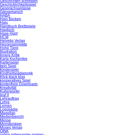
Geschichten schreiben
Geschicklichkeitsspiel
Gesprächsanlässe
Gänsemarsch
HABA
Hajo Bücken
Halu
Handbuch Brettspiele
Haptisch
Hase Hüpf
HCM
Helvetiq Verlag
Herzensprojekte
Hohe Tiere
Illustration
Innere Kritik
Karla Kuchenfee
Kartenspiel
kein Spiel
Kinderspiel
Kindheitspädagogik
Klick klack klug
kooperatives Spiel
kostenfreie Downloads
Kreativität
Kullerwürfel
leaf it
Lehrauftrag
Lehre
Lernen
Logopädie
Magellan
Medienbericht
Messe
Monsterjäger
Moses Verlag
OINK
online miteinander spielen