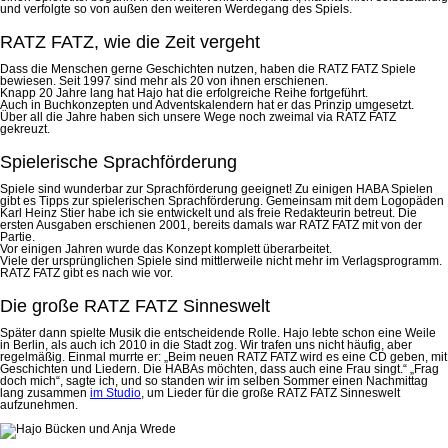
und verfolgte so von außen den weiteren Werdegang des Spiels.
RATZ FATZ, wie die Zeit vergeht
Dass die Menschen gerne Geschichten nutzen, haben die RATZ FATZ Spiele
bewiesen. Seit 1997 sind mehr als 20 von ihnen erschienen.
Knapp 20 Jahre lang hat Hajo hat die erfolgreiche Reihe fortgeführt.
Auch in Buchkonzepten und Adventskalendern hat er das Prinzip umgesetzt.
Über all die Jahre haben sich unsere Wege noch zweimal via RATZ FATZ
gekreuzt.
Spielerische Sprachförderung
Spiele sind wunderbar zur Sprachförderung geeignet! Zu einigen HABA Spielen
gibt es Tipps zur spielerischen Sprachförderung. Gemeinsam mit dem Logopäden
Karl Heinz Stier habe ich sie entwickelt und als freie Redakteurin betreut. Die
ersten Ausgaben erschienen 2001, bereits damals war RATZ FATZ mit von der
Partie.
Vor einigen Jahren wurde das Konzept komplett überarbeitet.
Viele der ursprünglichen Spiele sind mittlerweile nicht mehr im Verlagsprogramm.
RATZ FATZ gibt es nach wie vor.
Die große RATZ FATZ Sinneswelt
Später dann spielte Musik die entscheidende Rolle. Hajo lebte schon eine Weile
in Berlin, als auch ich 2010 in die Stadt zog. Wir trafen uns nicht häufig, aber
regelmäßig. Einmal murrte er: „Beim neuen RATZ FATZ wird es eine CD geben, mit
Geschichten und Liedern. Die HABAs möchten, dass auch eine Frau singt.“ „Frag
doch mich“, sagte ich, und so standen wir im selben Sommer einen Nachmittag
lang zusammen
im Studio
, um Lieder für die große RATZ FATZ Sinneswelt
aufzunehmen.