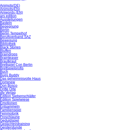
Animots(DE)
Animots(EN)
Aniwords (EN)
ars edition
Ausstellungen
Basteln
Begegnung
Berlin
Berlin Tempelhof
Berufsverband SAZ
Bewegung
Bibliothek
Black Stories
Bluffen
Braindrops
Brainteaser
Brautkraut
Brettspiel Con Berlin
Brettspielprofis
Buch
Bugs Buddy
Das geheimnisvolle Haus
Dominew
Don Bosco
Dritte Orte
dtv Verlag
Edition Siebenschläfer
Edition Spielwiese
Emotionen
Entsammeln
Familienspiel
Feinmotorik
Froschlaune
Geduldspiel
Gedächtnistraining
Geisterstunde