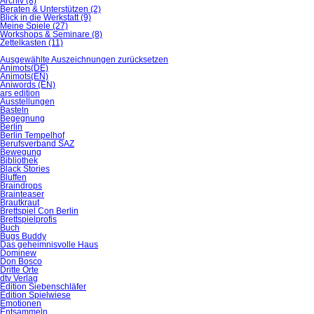
Archiv
(8)
Beraten & Unterstützen
(2)
Blick in die Werkstatt
(9)
Meine Spiele
(27)
Workshops & Seminare
(8)
Zettelkasten
(11)
Ausgewählte Auszeichnungen zurücksetzen
Animots(DE)
Animots(EN)
Aniwords (EN)
ars edition
Ausstellungen
Basteln
Begegnung
Berlin
Berlin Tempelhof
Berufsverband SAZ
Bewegung
Bibliothek
Black Stories
Bluffen
Braindrops
Brainteaser
Brautkraut
Brettspiel Con Berlin
Brettspielprofis
Buch
Bugs Buddy
Das geheimnisvolle Haus
Dominew
Don Bosco
Dritte Orte
dtv Verlag
Edition Siebenschläfer
Edition Spielwiese
Emotionen
Entsammeln