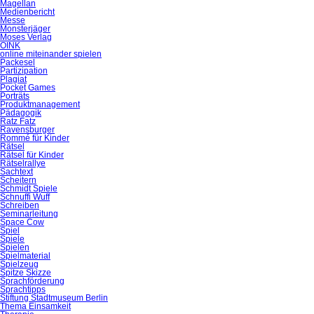
Magellan
Medienbericht
Messe
Monsterjäger
Moses Verlag
OINK
online miteinander spielen
Packesel
Partizipation
Plagiat
Pocket Games
Porträts
Produktmanagement
Pädagogik
Ratz Fatz
Ravensburger
Rommé für Kinder
Rätsel
Rätsel für Kinder
Rätselrallye
Sachtext
Scheitern
Schmidt Spiele
Schnuffi Wuff
Schreiben
Seminarleitung
Space Cow
Spiel
Spiele
Spielen
Spielmaterial
Spielzeug
Spitze Skizze
Sprachförderung
Sprachtipps
Stiftung Stadtmuseum Berlin
Thema Einsamkeit