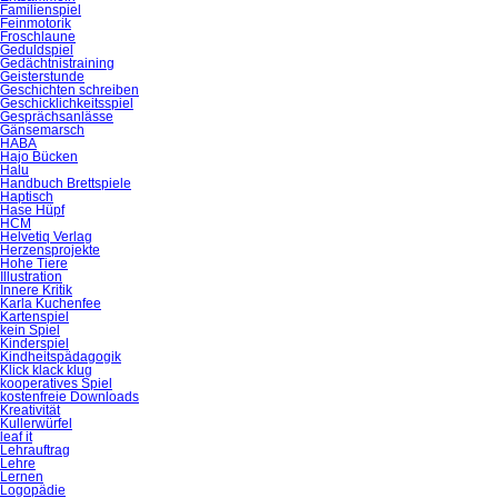
Familienspiel
Feinmotorik
Froschlaune
Geduldspiel
Gedächtnistraining
Geisterstunde
Geschichten schreiben
Geschicklichkeitsspiel
Gesprächsanlässe
Gänsemarsch
HABA
Hajo Bücken
Halu
Handbuch Brettspiele
Haptisch
Hase Hüpf
HCM
Helvetiq Verlag
Herzensprojekte
Hohe Tiere
Illustration
Innere Kritik
Karla Kuchenfee
Kartenspiel
kein Spiel
Kinderspiel
Kindheitspädagogik
Klick klack klug
kooperatives Spiel
kostenfreie Downloads
Kreativität
Kullerwürfel
leaf it
Lehrauftrag
Lehre
Lernen
Logopädie