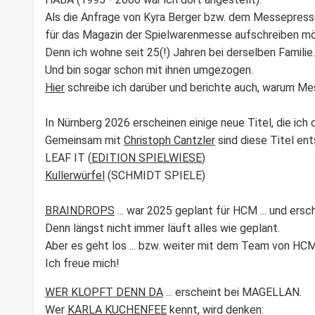
Als die Anfrage von Kyra Berger bzw. dem Messepres
für das Magazin der Spielwarenmesse aufschreiben möc
Denn ich wohne seit 25(!) Jahren bei derselben Familie.
Und bin sogar schon mit ihnen umgezogen.
Hier
schreibe ich darüber und berichte auch, warum Mess
In Nürnberg 2026 erscheinen einige neue Titel, die ic
Gemeinsam mit
Christoph Cantzler
sind diese Titel en
LEAF IT
(
EDITION SPIELWIESE
)
Kullerwürfel
(SCHMIDT SPIELE)
BRAINDROPS
... war 2025 geplant für HCM ... und ersc
Denn längst nicht immer läuft alles wie geplant.
Aber es geht los ... bzw. weiter mit dem Team von H
Ich freue mich!
WER KLOPFT DENN DA
... erscheint bei
MAGELLAN.
Wer
KARLA KUCHENFEE
kennt, wird denken: