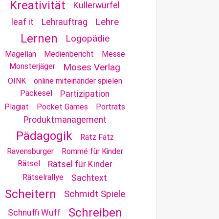
Kreativität
Kullerwürfel
Lehre
leaf it
Lehrauftrag
Lernen
Logopädie
Magellan
Medienbericht
Messe
Monsterjäger
Moses Verlag
OINK
online miteinander spielen
Packesel
Partizipation
Plagiat
Pocket Games
Porträts
Produktmanagement
Pädagogik
Ratz Fatz
Ravensburger
Rommé für Kinder
Rätsel
Rätsel für Kinder
Rätselrallye
Sachtext
Scheitern
Schmidt Spiele
Schreiben
Schnuffi Wuff