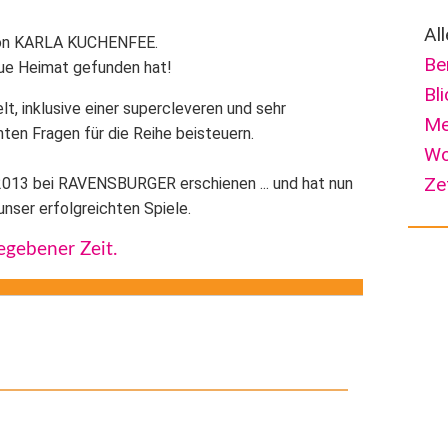
Al
 von KARLA KUCHENFEE.
Be
ue Heimat gefunden hat!
Bl
lt, inklusive einer supercleveren und sehr
Me
hten Fragen für die Reihe beisteuern.
Wo
Ze
 2013 bei RAVENSBURGER erschienen ... und hat nun
nser erfolgreichten Spiele.
gegebener Zeit.