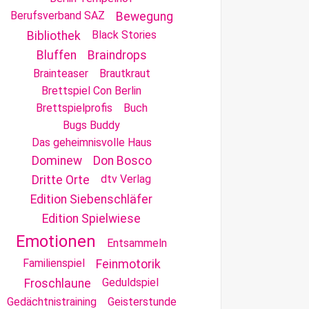
Berufsverband SAZ
Bewegung
Black Stories
Bibliothek
Bluffen
Braindrops
Brainteaser
Brautkraut
Brettspiel Con Berlin
Brettspielprofis
Buch
Bugs Buddy
Das geheimnisvolle Haus
Dominew
Don Bosco
dtv Verlag
Dritte Orte
Edition Siebenschläfer
Edition Spielwiese
Emotionen
Entsammeln
Familienspiel
Feinmotorik
Geduldspiel
Froschlaune
Gedächtnistraining
Geisterstunde