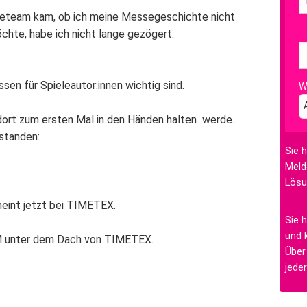
seteam kam, ob ich meine Messegeschichte nicht
hte, habe ich nicht lange gezögert.
en für Spieleautor:innen wichtig sind.
W
h dort zum ersten Mal in den Händen halten werde.
tstanden:
Sie 
Meld
Lösu
heint jetzt bei
TIMETEX
.
Sie 
und 
CM unter dem Dach von
TIMETEX.
Über
jede