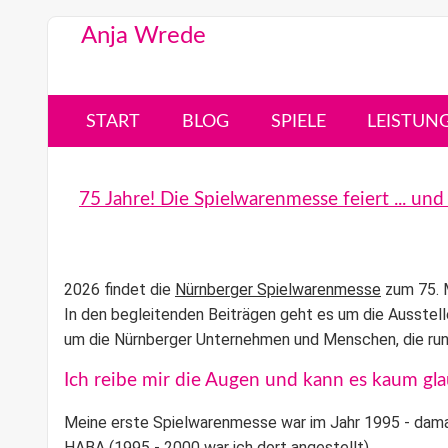
Anja Wrede
START
BLOG
SPIELE
LEISTUN
75 Jahre! Die Spielwarenmesse feiert ... un
2026 findet die
Nürnberger Spielwarenmesse
zum 75. M
In den begleitenden Beiträgen geht es um die Ausstell
um die Nürnberger Unternehmen und Menschen, die ru
Ich reibe mir die Augen und kann es kaum gl
Meine erste
Spielwarenmesse
war im Jahr 1995 - dama
HABA (1995 - 2000 war ich dort angestellt).