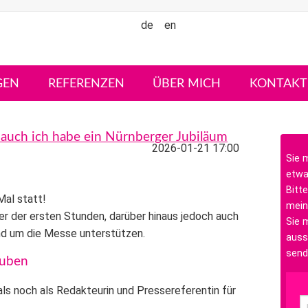
de
en
GEN
REFERENZEN
ÜBER MICH
KONTAKT
d auch ich habe ein Nürnberger Jubiläum
2026-01-21 17:00
Sie 
etwa
Bitte
al statt!
mein
er der ersten Stunden, darüber hinaus jedoch auch
Sie m
nd um die Messe unterstützen.
auss
send
auben
ls noch als Redakteurin und Pressereferentin für