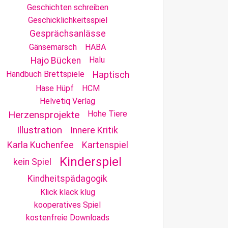
Geschichten schreiben
Geschicklichkeitsspiel
Gesprächsanlässe
Gänsemarsch
HABA
Halu
Hajo Bücken
Handbuch Brettspiele
Haptisch
Hase Hüpf
HCM
Helvetiq Verlag
Herzensprojekte
Hohe Tiere
Illustration
Innere Kritik
Karla Kuchenfee
Kartenspiel
Kinderspiel
kein Spiel
Kindheitspädagogik
Klick klack klug
kooperatives Spiel
kostenfreie Downloads