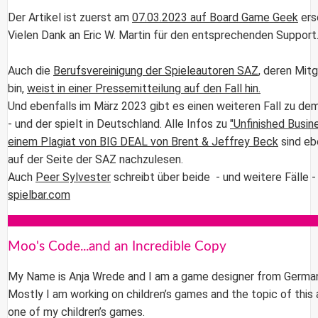
Der Artikel ist zuerst am
07.03.2023 auf Board Game Geek
ers
Vielen Dank an Eric W. Martin für den entsprechenden Support
Auch die
Berufsvereinigung der Spieleautoren SAZ
, deren Mitg
bin,
weist in einer Pressemitteilung auf den Fall hin.
Und ebenfalls im März 2023 gibt es einen weiteren Fall zu d
- und der spielt in Deutschland. Alle Infos zu
"Unfinished Busines
einem Plagiat von BIG DEAL von Brent & Jeffrey Beck
sind eb
auf der Seite der SAZ nachzulesen.
Auch
Peer Sylvester
schreibt über beide - und weitere Fälle -
spielbar.com
Moo's Code...and an Incredible Copy
My Name is Anja Wrede and I am a game designer from German
Mostly I am working on children’s games and the topic of this a
one of my children’s games.