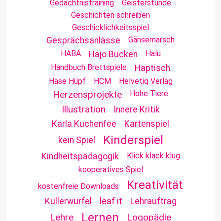
Gedächtnistraining
Geisterstunde
Geschichten schreiben
Geschicklichkeitsspiel
Gänsemarsch
Gesprächsanlässe
HABA
Halu
Hajo Bücken
Handbuch Brettspiele
Haptisch
Hase Hüpf
HCM
Helvetiq Verlag
Herzensprojekte
Hohe Tiere
Illustration
Innere Kritik
Karla Kuchenfee
Kartenspiel
Kinderspiel
kein Spiel
Klick klack klug
Kindheitspädagogik
kooperatives Spiel
Kreativität
kostenfreie Downloads
Kullerwürfel
leaf it
Lehrauftrag
Lernen
Lehre
Logopädie