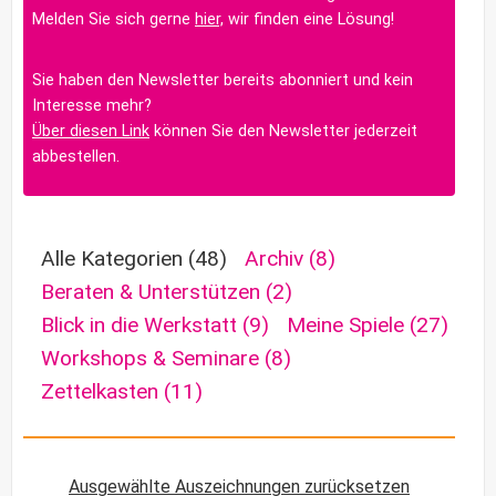
Melden Sie sich gerne
hier,
wir finden eine Lösung!
Sie haben den Newsletter bereits abonniert und kein
Interesse mehr?
Über diesen Link
können Sie den Newsletter jederzeit
abbestellen.
Alle Kategorien
(48)
Archiv
(8)
Beraten & Unterstützen
(2)
Blick in die Werkstatt
(9)
Meine Spiele
(27)
Workshops & Seminare
(8)
Zettelkasten
(11)
Ausgewählte Auszeichnungen zurücksetzen