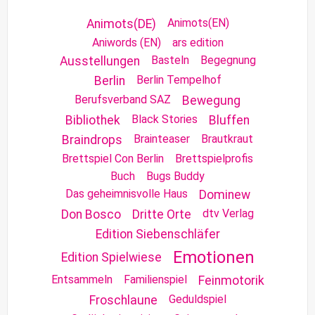
Animots(EN)
Animots(DE)
Aniwords (EN)
ars edition
Basteln
Begegnung
Ausstellungen
Berlin Tempelhof
Berlin
Berufsverband SAZ
Bewegung
Black Stories
Bibliothek
Bluffen
Brainteaser
Brautkraut
Braindrops
Brettspiel Con Berlin
Brettspielprofis
Buch
Bugs Buddy
Das geheimnisvolle Haus
Dominew
dtv Verlag
Don Bosco
Dritte Orte
Edition Siebenschläfer
Emotionen
Edition Spielwiese
Entsammeln
Familienspiel
Feinmotorik
Geduldspiel
Froschlaune