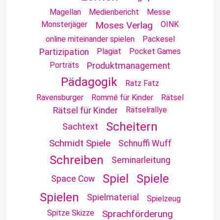
Magellan
Medienbericht
Messe
Monsterjäger
Moses Verlag
OINK
online miteinander spielen
Packesel
Plagiat
Pocket Games
Partizipation
Porträts
Produktmanagement
Pädagogik
Ratz Fatz
Ravensburger
Rommé für Kinder
Rätsel
Rätselrallye
Rätsel für Kinder
Scheitern
Sachtext
Schmidt Spiele
Schnuffi Wuff
Schreiben
Seminarleitung
Spiel
Spiele
Space Cow
Spielen
Spielmaterial
Spielzeug
Spitze Skizze
Sprachförderung