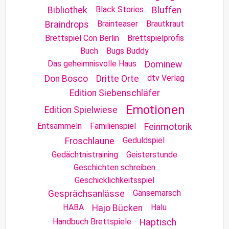
Black Stories
Bibliothek
Bluffen
Brainteaser
Brautkraut
Braindrops
Brettspiel Con Berlin
Brettspielprofis
Buch
Bugs Buddy
Das geheimnisvolle Haus
Dominew
dtv Verlag
Don Bosco
Dritte Orte
Edition Siebenschläfer
Emotionen
Edition Spielwiese
Entsammeln
Familienspiel
Feinmotorik
Geduldspiel
Froschlaune
Gedächtnistraining
Geisterstunde
Geschichten schreiben
Geschicklichkeitsspiel
Gänsemarsch
Gesprächsanlässe
HABA
Halu
Hajo Bücken
Handbuch Brettspiele
Haptisch