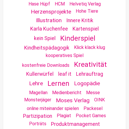
Hase Hüpf
HCM
Helvetiq Verlag
Herzensprojekte
Hohe Tiere
Illustration
Innere Kritik
Karla Kuchenfee
Kartenspiel
Kinderspiel
kein Spiel
Klick klack klug
Kindheitspädagogik
kooperatives Spiel
Kreativität
kostenfreie Downloads
Kullerwürfel
leaf it
Lehrauftrag
Lernen
Lehre
Logopädie
Magellan
Medienbericht
Messe
Monsterjäger
Moses Verlag
OINK
online miteinander spielen
Packesel
Plagiat
Pocket Games
Partizipation
Porträts
Produktmanagement