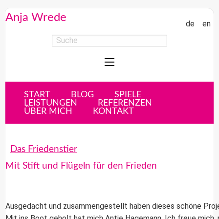
Anja Wrede
de
en
START
BLOG
SPIELE
LEISTUNGEN
REFERENZEN
ÜBER MICH
KONTAKT
Das Friedenstier
Mit Stift und Flügeln für den Frieden
Ausgedacht und zusammengestellt haben dieses schöne Pro
Mit ins Boot geholt hat mich
Antje Hagemann
. Ich freue mich,