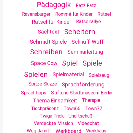
Pädagogik
Ratz Fatz
Ravensburger
Rommé für Kinder
Rätsel
Rätselrallye
Rätsel für Kinder
Scheitern
Sachtext
Schmidt Spiele
Schnuffi Wuff
Schreiben
Seminarleitung
Spiel
Spiele
Space Cow
Spielen
Spielmaterial
Spielzeug
Spitze Skizze
Sprachförderung
Sprachtipps
Stiftung Stadtmuseum Berlin
Therapie
Thema Einsamkeit
Tischpräsenz
Town66
Town77
Twiga Trick
Und tschüß!
Verdeckte Mission
Videochat
Weg damit!
Werkhaus
Werkboard