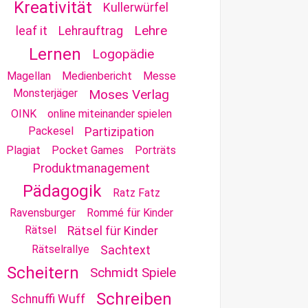
Kreativität
Kullerwürfel
Lehre
leaf it
Lehrauftrag
Lernen
Logopädie
Magellan
Medienbericht
Messe
Monsterjäger
Moses Verlag
OINK
online miteinander spielen
Packesel
Partizipation
Plagiat
Pocket Games
Porträts
Produktmanagement
Pädagogik
Ratz Fatz
Ravensburger
Rommé für Kinder
Rätsel
Rätsel für Kinder
Rätselrallye
Sachtext
Scheitern
Schmidt Spiele
Schreiben
Schnuffi Wuff