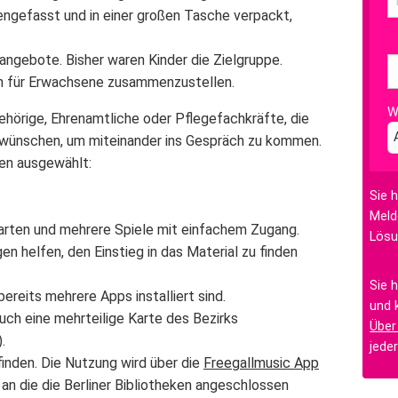
gefasst und in einer großen Tasche verpackt,
angebote. Bisher waren Kinder die Zielgruppe.
n für Erwachsene zusammenzustellen.
W
hörige, Ehrenamtliche oder Pflegefachkräfte, die
 wünschen, um miteinander ins Gespräch zu kommen.
en ausgewählt:
Sie 
Meld
karten und mehrere Spiele mit einfachem Zugang.
Lösu
en helfen, den Einstieg in das Material zu finden
Sie 
bereits mehrere Apps installiert sind.
und 
uch eine mehrteilige Karte des Bezirks
Über
.
jede
finden. Die Nutzung wird über die
Freegallmusic App
 an die die Berliner Bibliotheken angeschlossen