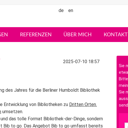
de
en
GEN
REFERENZEN
ÜBER MICH
KONTAKT
n
2025-07-10 18:57
Sie 
etwa
Bitte
mein
g des Jahres für die Berliner Humboldt Bibliothek
Sie m
auss
ie Entwicklung von Bibliotheken zu
Dritten Orten.
send
n
umsetzen.
n und das tolle Format Bibliothek-der-Dinge, sondern
ot
Bib to go
. Das Angebot Bib to go umfasst bereits