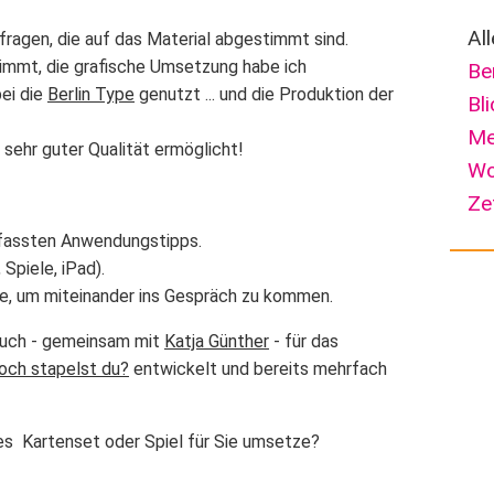
Al
ragen, die auf das Material abgestimmt sind.
immt, die grafische Umsetzung habe ich
Be
ei die
Berlin Type
genutzt ... und die Produktion der
Bl
Me
in sehr guter Qualität ermöglicht!
Wo
Ze
efassten Anwendungstipps.
Spiele, iPad).
ge, um miteinander ins Gespräch zu kommen.
auch - gemeinsam mit
Katja Günther
- für das
och stapelst du?
entwickelt und bereits mehrfach
es Kartenset oder Spiel für Sie umsetze?