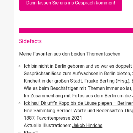
Dann lassen Sie uns ins Gespräch kommen!
Sidefacts
Meine Favoriten aus den beiden Thementaschen
Ich bin nicht in Berlin geboren und so war es doppe
Gesprächsanlässe zum Aufwachsen in Berlin bieten, z
Kindheit in der großen Stadt, Frauke Berting (Hrsg.), 
Wie es beim Beschäftigen mit Themen immer so ist,
Im Zusammenhang mit Fotos aus dem Berlin um die 
Ick hau’ Dir uff’n Kopp bis de Läuse piepen – Berlin
Eine Sammlung Berliner Worte und Redensarten. Urs
1887, Favoritenpresse 2021
Aktuelle Illustrationen:
Jakob Hinrichs
Klang2