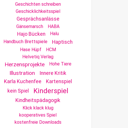
Geschichten schreiben
Geschicklichkeitsspiel
Gesprächsanlässe
Gänsemarsch
HABA
Halu
Hajo Bücken
Handbuch Brettspiele
Haptisch
Hase Hüpf
HCM
Helvetiq Verlag
Herzensprojekte
Hohe Tiere
Illustration
Innere Kritik
Karla Kuchenfee
Kartenspiel
Kinderspiel
kein Spiel
Kindheitspädagogik
Klick klack klug
kooperatives Spiel
kostenfreie Downloads