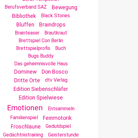
Berufsverband SAZ
Bewegung
Black Stories
Bibliothek
Bluffen
Braindrops
Brainteaser
Brautkraut
Brettspiel Con Berlin
Brettspielprofis
Buch
Bugs Buddy
Das geheimnisvolle Haus
Dominew
Don Bosco
dtv Verlag
Dritte Orte
Edition Siebenschläfer
Edition Spielwiese
Emotionen
Entsammeln
Familienspiel
Feinmotorik
Geduldspiel
Froschlaune
Gedächtnistraining
Geisterstunde