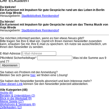
Die Eckdaten
Da kiekste!
Ein Kartenset mit Impulsen für gute Gespräche rund um das Leben in Berlin
von Anja Wrede
Herausgeberin:
Stadtbibliothek Reinikendorf
Da hörste!
Ein Kartenset mit Impulsen für gute Gespräche rund um das Thema Musik von
Anja Wrede
Herausgeberin:
Stadtbibliothek Reinikendorf
Sie möchten informiert werden, wenn es hier etwas Neues gibt?
Bitte tragen Sie Ihre E-Mail ein. Damit ich Ihnen meinen Newsletter zusenden
kann, erlauben Sie mir, Ihre E-mail zu speichern. Ich nutze sie ausschließlich, um
Ihnen den Newsletter zu senden.
E-Mail-Adresse
Pflichtfeld
Sicherheitsfrage
*
Was ist die Summe aus 9
und 7?
Abonnieren
Sie haben ein Problem mit der Anmeldung?
Melden Sie sich gerne
hier,
wir finden eine Lösung!
Sie haben den Newsletter bereits abonniert und kein Interesse mehr?
Über diesen Link
können Sie den Newsletter jederzeit abbestellen.
Alle Kategorien
(48)
Archiv
(8)
Beraten & Unterstützen
(2)
Blick in die Werkstatt
(9)
Meine Spiele
(27)
Workshops & Seminare
(8)
Zettelkasten
(11)