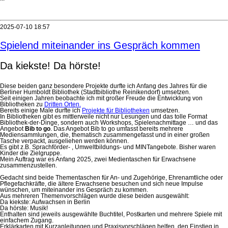
2025-07-10 18:57
Spielend miteinander ins Gespräch kommen
Da kiekste! Da hörste!
Diese beiden ganz besondere Projekte durfte ich Anfang des Jahres für die
Berliner Humboldt Bibliothek (Stadtbibliothe Reinikendorf) umsetzen.
Seit einigen Jahren beobachte ich mit großer Freude die Entwicklung von
Bibliotheken zu
Dritten Orten.
Bereits einige Male durfte ich
Projekte für Bibliotheken
umsetzen.
In Bibliotheken gibt es mittlerweile nicht nur Lesungen und das tolle Format
Bibliothek-der-Dinge, sondern auch Workshops, Spielenachmittage … und das
Angebot
Bib to go
. Das Angebot Bib to go umfasst bereits mehrere
Mediensammlungen, die, thematisch zusammengefasst und in einer großen
Tasche verpackt, ausgeliehen werden können.
Es gibt z.B. Sprachförder- , Umweltbildungs- und MINTangebote. Bisher waren
Kinder die Zielgruppe.
Mein Auftrag war es Anfang 2025, zwei Medientaschen für Erwachsene
zusammenzustellen.
Gedacht sind beide Thementaschen für An- und Zugehörige, Ehrenamtliche oder
Pflegefachkräfte, die ältere Erwachsene besuchen und sich neue Impulse
wünschen, um miteinander ins Gespräch zu kommen.
Aus mehreren Themenvorschlägen wurde diese beiden ausgewählt:
Da kiekste: Aufwachsen in Berlin
Da hörste: Musik!
Enthalten sind jeweils ausgewählte Buchtitel, Postkarten und mehrere Spiele mit
einfachem Zugang.
Erklärkarten mit Kurzanleitungen und Praxisvorschlägen helfen, den Einstieg in