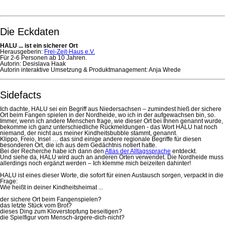
Die Eckdaten
HALU ... ist ein sicherer Ort
Herausgeberin:
Frei-Zeit-Haus e.V.
Für 2-6 Personen ab 10 Jahren.
Autorin: Desislava Haak
Autorin interaktive Umsetzung & Produktmanagement: Anja Wrede
Sidefacts
Ich dachte, HALU sei ein Begriff aus Niedersachsen – zumindest hieß der sichere
Ort beim Fangen spielen in der Nordheide, wo ich in der aufgewachsen bin, so.
Immer, wenn ich andere Menschen frage, wie dieser Ort bei Ihnen genannt wurde,
bekomme ich ganz unterschiedliche Rückmeldungen - das Wort HALU hat noch
niemand, der nicht aus meiner Kindheitsbubble stammt, genannt.
Klippo, Freio, Insel … das sind einige andere regionale Begriffe für diesen
besonderen Ort, die ich aus dem Gedächtnis notiert hatte.
Bei der Recherche habe ich dann den
Atlas der Alltagssprache
entdeckt.
Und siehe da, HALU wird auch an anderen Orten verwendet. Die Nordheide muss
allerdings noch ergänzt werden – Ich klemme mich beizeiten dahinter!
HALU ist eines dieser Worte, die sofort für einen Austausch sorgen, verpackt in die
Frage:
Wie heißt in deiner Kindheitsheimat ...
der sichere Ort beim Fangenspielen?
das letzte Stück vom Brot?
dieses Ding zum Kloverstopfung beseitigen?
die Spielfigur vom Mensch-ärgere-dich-nicht?
...