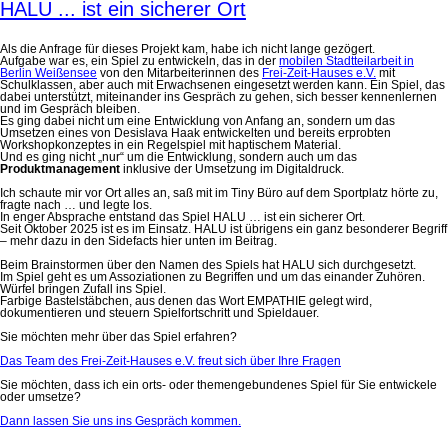
HALU ... ist ein sicherer Ort
Als die Anfrage für dieses Projekt kam, habe ich nicht lange gezögert.
Aufgabe war es, ein Spiel zu entwickeln, das in der
mobilen Stadtteilarbeit in
Berlin Weißensee
von den Mitarbeiterinnen des
Frei-Zeit-Hauses e.V.
mit
Schulklassen, aber auch mit Erwachsenen eingesetzt werden kann. Ein Spiel, das
dabei unterstützt, miteinander ins Gespräch zu gehen, sich besser kennenlernen
und im Gespräch bleiben.
Es ging dabei nicht um eine Entwicklung von Anfang an, sondern um das
Umsetzen eines von Desislava Haak entwickelten und bereits erprobten
Workshopkonzeptes in ein Regelspiel mit haptischem Material.
Und es ging nicht „nur“ um die Entwicklung, sondern auch um das
Produktmanagement
inklusive der Umsetzung im Digitaldruck.
Ich schaute mir vor Ort alles an, saß mit im Tiny Büro auf dem Sportplatz hörte zu,
fragte nach … und legte los.
In enger Absprache entstand das Spiel HALU … ist ein sicherer Ort.
Seit Oktober 2025 ist es im Einsatz. HALU ist übrigens ein ganz besonderer Begriff
– mehr dazu in den Sidefacts hier unten im Beitrag.
Beim Brainstormen über den Namen des Spiels hat HALU sich durchgesetzt.
Im Spiel geht es um Assoziationen zu Begriffen und um das einander Zuhören.
Würfel bringen Zufall ins Spiel.
Farbige Bastelstäbchen, aus denen das Wort EMPATHIE gelegt wird,
dokumentieren und steuern Spielfortschritt und Spieldauer.
Sie möchten mehr über das Spiel erfahren?
Das Team des Frei-Zeit-Hauses e.V. freut sich über Ihre Fragen
Sie möchten, dass ich ein orts- oder themengebundenes Spiel für Sie entwickele
oder umsetze?
Dann lassen Sie uns ins Gespräch kommen.