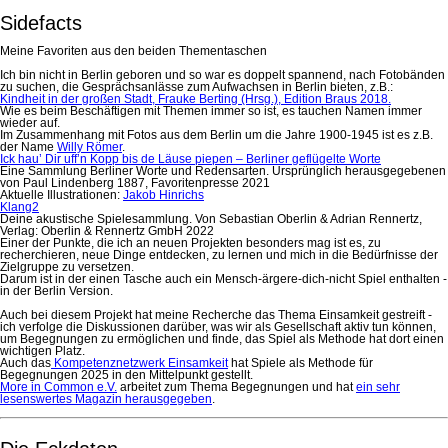
Sidefacts
Meine Favoriten aus den beiden Thementaschen
Ich bin nicht in Berlin geboren und so war es doppelt spannend, nach Fotobänden
zu suchen, die Gesprächsanlässe zum Aufwachsen in Berlin bieten, z.B.:
Kindheit in der großen Stadt, Frauke Berting (Hrsg.), Edition Braus 2018.
Wie es beim Beschäftigen mit Themen immer so ist, es tauchen Namen immer
wieder auf.
Im Zusammenhang mit Fotos aus dem Berlin um die Jahre 1900-1945 ist es z.B.
der Name
Willy Römer
.
Ick hau’ Dir uff’n Kopp bis de Läuse piepen – Berliner geflügelte Worte
Eine Sammlung Berliner Worte und Redensarten. Ursprünglich herausgegebenen
von Paul Lindenberg 1887, Favoritenpresse 2021
Aktuelle Illustrationen:
Jakob Hinrichs
Klang2
Deine akustische Spielesammlung. Von Sebastian Oberlin & Adrian Rennertz,
Verlag: Oberlin & Rennertz GmbH 2022
Einer der Punkte, die ich an neuen Projekten besonders mag ist es, zu
recherchieren, neue Dinge entdecken, zu lernen und mich in die Bedürfnisse der
Zielgruppe zu versetzen.
Darum ist in der einen Tasche auch ein Mensch-ärgere-dich-nicht Spiel enthalten -
in der Berlin Version.
Auch bei diesem Projekt hat meine Recherche das Thema Einsamkeit gestreift -
ich verfolge die Diskussionen darüber, was wir als Gesellschaft aktiv tun können,
um Begegnungen zu ermöglichen und finde, das Spiel als Methode hat dort einen
wichtigen Platz.
Auch das
Kompetenznetzwerk Einsamkeit
hat Spiele als Methode für
Begegnungen 2025 in den Mittelpunkt gestellt.
More in Common e.V.
arbeitet zum Thema Begegnungen und hat
ein sehr
lesenswertes Magazin herausgegeben
.