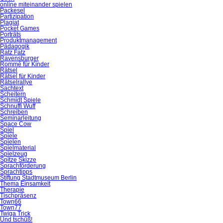
online miteinander spielen
Packesel
Partizipation
Plagiat
Pocket Games
Porträts
Produktmanagement
Pädagogik
Ratz Fatz
Ravensburger
Rommé für Kinder
Rätsel
Rätsel für Kinder
Rätselrallye
Sachtext
Scheitern
Schmidt Spiele
Schnuffi Wuff
Schreiben
Seminarleitung
Space Cow
Spiel
Spiele
Spielen
Spielmaterial
Spielzeug
Spitze Skizze
Sprachförderung
Sprachtipps
Stiftung Stadtmuseum Berlin
Thema Einsamkeit
Therapie
Tischpräsenz
Town66
Town77
Twiga Trick
Und tschüß!