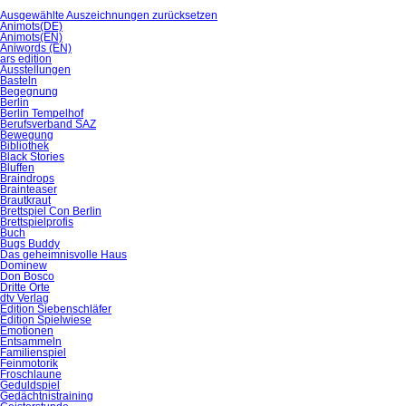
Ausgewählte Auszeichnungen zurücksetzen
Animots(DE)
Animots(EN)
Aniwords (EN)
ars edition
Ausstellungen
Basteln
Begegnung
Berlin
Berlin Tempelhof
Berufsverband SAZ
Bewegung
Bibliothek
Black Stories
Bluffen
Braindrops
Brainteaser
Brautkraut
Brettspiel Con Berlin
Brettspielprofis
Buch
Bugs Buddy
Das geheimnisvolle Haus
Dominew
Don Bosco
Dritte Orte
dtv Verlag
Edition Siebenschläfer
Edition Spielwiese
Emotionen
Entsammeln
Familienspiel
Feinmotorik
Froschlaune
Geduldspiel
Gedächtnistraining