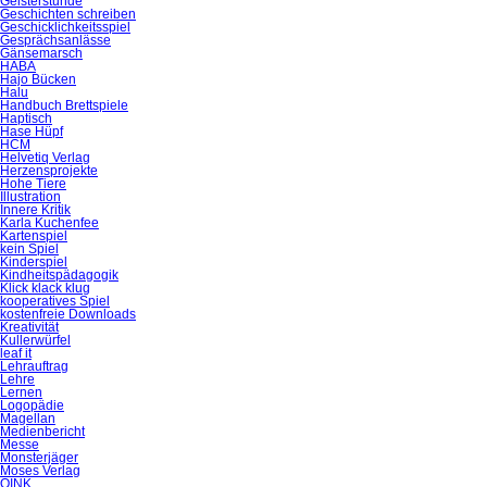
Geisterstunde
Geschichten schreiben
Geschicklichkeitsspiel
Gesprächsanlässe
Gänsemarsch
HABA
Hajo Bücken
Halu
Handbuch Brettspiele
Haptisch
Hase Hüpf
HCM
Helvetiq Verlag
Herzensprojekte
Hohe Tiere
Illustration
Innere Kritik
Karla Kuchenfee
Kartenspiel
kein Spiel
Kinderspiel
Kindheitspädagogik
Klick klack klug
kooperatives Spiel
kostenfreie Downloads
Kreativität
Kullerwürfel
leaf it
Lehrauftrag
Lehre
Lernen
Logopädie
Magellan
Medienbericht
Messe
Monsterjäger
Moses Verlag
OINK