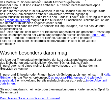
das Material zu finden und den Einsatz flexibel zu gestalten.
Darüber hinaus ist sind 2 iPads enthalten, auf denen bereits mehrere Apps
installiert sind.
In der Thementasche zum Aufwachsen in Berlin ist auch eine mehrteilige Karte
des Bezirks Reinickendorf enthalten (inklusive Anwendungstipps).
Auch Musik mit Bezug zu Berlin ist auf den iPads zu finden. Die Nutzung wird über
die
Freegallmusic App
möglich (Eine Musikapp für öffentliche Bibliotheken, an die
die Berliner Bibliotheken angeschlossen sind).
Neu entwickelt habe ich zwei Kartensets mit Impulsfragen, die auf das Material
abgestimmt sind.
Alle Texte sind mit dem Team der Bibliothek abgestimmt, die grafische Umsetzung
habe ich entsprechend der Gestaltungsvorgaben erstellt, dabei die
Berlin Type
genutzt ... und die Produktion der kleinen Auflage in Auftrag gegeben.
Es ist so toll, dass der Digitaldruck kleine Auflagen in sehr guter Qualität
ermöglicht!
Was ich besonders daran mag
die Idee der Thementaschen inklusive der kurz gefassten Anwendungstipps.
das Einbeziehen unterschiedlicher Medien (Bücher, Spiele, iPad).
Impulsfragen sind eines meiner Lieblingswerkzeuge, um miteinander ins
Gespräch zu kommen.
Impuls- und Entweder-oder-Fragen habe ich übrigens auch - gemeinsam mit
Katja
Günther
- für das Workshopkonzept
Das Impostor-Phänomen: Und wie hoch
stapelst du?
entwickelt und bereits mehrfach eingesetzt - zuletzt
in der Arbeit mit
Juristinnen
.
Sie möchten, dass ich ein orts- oder themengebundenes Kartenset oder Spiel für
Sie umsetze?
Dann lassen Sie uns ins Gespräch kommen!