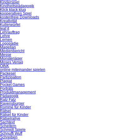
Kinderspiel
Kindheitspädagogik
Klick klack klug
kooperatives Spiel
kostenfreie Downloads
Kreativität
Kullerwürfel
leaf it
Lehrauftrag
Lehre
Lernen
Logopädie
Magellan
Medienbericht
Messe
Monsterjäger
Moses Verlag
OINK
online miteinander spielen
Packesel
Partizipation
Plagiat
Pocket Games
Porträts
Produktmanagement
Pädagogik
Ratz Fatz
Ravensburger
Rommé für Kinder
Rätsel
Rätsel für Kinder
Rätselrallye
Sachtext
Scheitern
Schmidt Spiele
Schnuffi Wuff
Schreiben