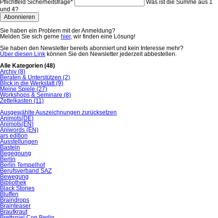
Pflichtfeld
Sicherheitsfrage
*
Was ist die Summe aus 1
und 4?
Abonnieren
Sie haben ein Problem mit der Anmeldung?
Melden Sie sich gerne
hier,
wir finden eine Lösung!
Sie haben den Newsletter bereits abonniert und kein Interesse mehr?
Über diesen Link
können Sie den Newsletter jederzeit abbestellen.
Alle Kategorien
(48)
Archiv
(8)
Beraten & Unterstützen
(2)
Blick in die Werkstatt
(9)
Meine Spiele
(27)
Workshops & Seminare
(8)
Zettelkasten
(11)
Ausgewählte Auszeichnungen zurücksetzen
Animots(DE)
Animots(EN)
Aniwords (EN)
ars edition
Ausstellungen
Basteln
Begegnung
Berlin
Berlin Tempelhof
Berufsverband SAZ
Bewegung
Bibliothek
Black Stories
Bluffen
Braindrops
Brainteaser
Brautkraut
Brettspiel Con Berlin