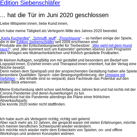
Edition Siebenschläfer
... hat die Tür im Juni 2020 geschlossen
Liebe Mitspieler:innen, liebe Kund:innen,
ich habe meine Tätigkeit als Verlegerin Mitte des Jahres 2020 beendet.
„
Karla Kuchenfee
“, „
Schnuffi, wuff
“, „
Froschlaune
“ – so heißen einige der Spiele,
die in der
Edition Siebenschläfer
seit 2009 erschienen sind.
Produkte wie der Entscheidungswürfel für Tierbesitzer: „
Wer geht mit dem Hund
raus?
“, und „Wer kümmert sich um Katzenklo“ gehörten ebenso zum Programm
des Verlages wie Mutmacherkärtchen und fröhlich gestaltete Postkarten.
In kleinen Auflagen, sorgfältig von mir gestaltet und besonders am Bedarf von
Logopäd:innen, Erzieher:innen und Therapeut:innen orientiert, hat der Verlag eine
Nische besetzt.
Denn neben dem Spielspaß und der ansprechenden Gestaltung haben alle Spiele
besondere Qualitäten: Sprach- oder Bewegungsförderung, der
Umgang mit
Gefühlen
– alle Inhalte sind so verpackt, dass Fachleute das Potential auf den
ersten Blick erkennen.
Meine Entscheidung steht schon seit Anfang des Jahres fest und hat nichts mit der
Corona Pandemie und deren Auswirkungen zu tun.
Beeinflusst hat die Pandemie allerdings die Pläne einer fröhlichen
Abverkaufsparty:
Die konnte 2020 leider nicht stattfinden.
Ich habe auch als Verlegerin richtig, richtig viel gelernt.
Aber nach mehr als 10 Jahren, die gespickt waren mit vielen Erfahrungen, möchte
ich meinen beruflichen Schwerpunkt wieder verändern.
Ich möchte mich wieder mehr dem Entwickeln von Spielen, on- und offline
Workshops und anderen Konzepten widmen.