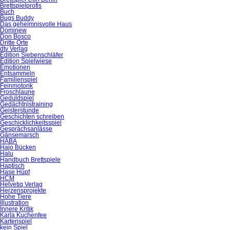
Brettspielprofis
Buch
Bugs Buddy
Das geheimnisvolle Haus
Dominew
Don Bosco
Dritte Orte
dtv Verlag
Edition Siebenschläfer
Edition Spielwiese
Emotionen
Entsammeln
Familienspiel
Feinmotorik
Froschlaune
Geduldspiel
Gedächtnistraining
Geisterstunde
Geschichten schreiben
Geschicklichkeitsspiel
Gesprächsanlässe
Gänsemarsch
HABA
Hajo Bücken
Halu
Handbuch Brettspiele
Haptisch
Hase Hüpf
HCM
Helvetiq Verlag
Herzensprojekte
Hohe Tiere
Illustration
Innere Kritik
Karla Kuchenfee
Kartenspiel
kein Spiel