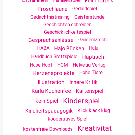
Entsammeln
Familienspiel
Feinmotorik
Geduldspiel
Froschlaune
Gedächtnistraining
Geisterstunde
Geschichten schreiben
Geschicklichkeitsspiel
Gänsemarsch
Gesprächsanlässe
HABA
Halu
Hajo Bücken
Handbuch Brettspiele
Haptisch
Hase Hüpf
HCM
Helvetiq Verlag
Herzensprojekte
Hohe Tiere
Illustration
Innere Kritik
Karla Kuchenfee
Kartenspiel
Kinderspiel
kein Spiel
Klick klack klug
Kindheitspädagogik
kooperatives Spiel
Kreativität
kostenfreie Downloads