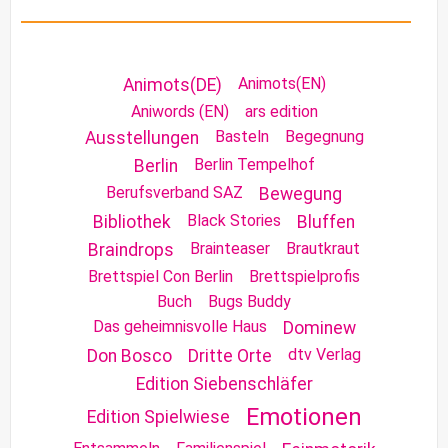
Animots(EN)
Animots(DE)
Aniwords (EN)
ars edition
Basteln
Begegnung
Ausstellungen
Berlin Tempelhof
Berlin
Berufsverband SAZ
Bewegung
Black Stories
Bibliothek
Bluffen
Brainteaser
Brautkraut
Braindrops
Brettspiel Con Berlin
Brettspielprofis
Buch
Bugs Buddy
Das geheimnisvolle Haus
Dominew
dtv Verlag
Don Bosco
Dritte Orte
Edition Siebenschläfer
Emotionen
Edition Spielwiese