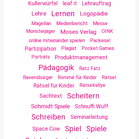
Kullerwürfel
leaf it
Lehrauftrag
Lernen
Lehre
Logopädie
Magellan
Medienbericht
Messe
Monsterjäger
Moses Verlag
OINK
online miteinander spielen
Packesel
Plagiat
Pocket Games
Partizipation
Porträts
Produktmanagement
Pädagogik
Ratz Fatz
Ravensburger
Rommé für Kinder
Rätsel
Rätselrallye
Rätsel für Kinder
Scheitern
Sachtext
Schmidt Spiele
Schnuffi Wuff
Schreiben
Seminarleitung
Spiel
Spiele
Space Cow