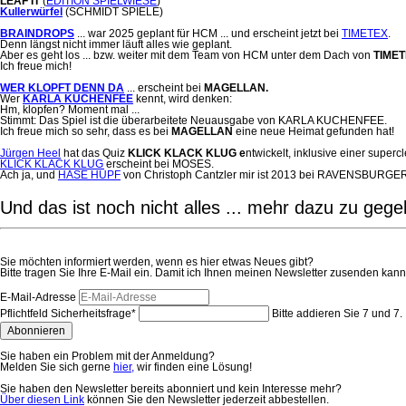
LEAF IT
(
EDITION SPIELWIESE
)
Kullerwürfel
(SCHMIDT SPIELE)
BRAINDROPS
... war 2025 geplant für HCM ... und erscheint jetzt bei
TIMETEX
.
Denn längst nicht immer läuft alles wie geplant.
Aber es geht los ... bzw. weiter mit dem Team von HCM unter dem Dach von
TIMET
Ich freue mich!
WER KLOPFT DENN DA
... erscheint bei
MAGELLAN.
Wer
KARLA KUCHENFEE
kennt, wird denken:
Hm, klopfen? Moment mal ...
Stimmt: Das Spiel ist die überarbeitete Neuausgabe von KARLA KUCHENFEE.
Ich freue mich so sehr, dass es bei
MAGELLAN
eine neue Heimat gefunden hat!
Jürgen Heel
hat das Quiz
KLICK KLACK KLUG e
ntwickelt, inklusive einer superc
KLICK KLACK KLUG
erscheint bei MOSES.
Ach ja, und
HASE HÜPF
von Christoph Cantzler mir ist 2013 bei RAVENSBURGER er
Und das ist noch nicht alles ... mehr dazu zu gege
Sie möchten informiert werden, wenn es hier etwas Neues gibt?
Bitte tragen Sie Ihre E-Mail ein. Damit ich Ihnen meinen Newsletter zusenden kann,
E-Mail-Adresse
Pflichtfeld
Sicherheitsfrage
*
Bitte addieren Sie 7 und 7.
Abonnieren
Sie haben ein Problem mit der Anmeldung?
Melden Sie sich gerne
hier,
wir finden eine Lösung!
Sie haben den Newsletter bereits abonniert und kein Interesse mehr?
Über diesen Link
können Sie den Newsletter jederzeit abbestellen.