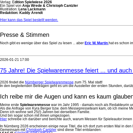
Verlag: E
dition Spielwiese 2026
Ein Spiel von
Anja Wrede & Christoph Cantzler
Illustration:
Lena Lackmann
Redaktion: Kaddy Arendt
Hier kann das Spiel bestellt werden.
Presse & Stimmen
Noch gibt es wenige über das Spiel zu lesen ... aber
Eric W. Martin
hat es schon i
2026-01-21 17:00
75 Jahre! Die Spielwarenmesse feiert ... und auch
2026 findet die
Nürnberger Spielwarenmesse
zum 75. Mal statt!
In den begleitenden Beiträgen geht es um die Aussteller der ersten Stunden, da
Ich reibe mir die Augen und kann es kaum glaube
Meine erste
Spielwarenmesse
war im Jahr 1995 - damals noch als Redakteurin und
Als die Anfrage von Kyra Berger bzw. dem Messepresseteam kam, ob ich meine Me
Denn ich wohne seit 25(!) Jahren bei derselben Familie.
Und bin sogar schon mit ihnen umgezogen.
Hier
schreibe ich darüber und berichte auch, warum Messen für Spieleautor:innen w
In Nürnberg 2026 erscheinen einige neue Titel, die ich dort zum ersten Mal in de
Gemeinsam mit
Christoph Cantzler
sind diese Titel entstanden: