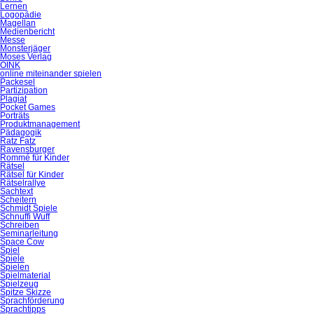
Lernen
Logopädie
Magellan
Medienbericht
Messe
Monsterjäger
Moses Verlag
OINK
online miteinander spielen
Packesel
Partizipation
Plagiat
Pocket Games
Porträts
Produktmanagement
Pädagogik
Ratz Fatz
Ravensburger
Rommé für Kinder
Rätsel
Rätsel für Kinder
Rätselrallye
Sachtext
Scheitern
Schmidt Spiele
Schnuffi Wuff
Schreiben
Seminarleitung
Space Cow
Spiel
Spiele
Spielen
Spielmaterial
Spielzeug
Spitze Skizze
Sprachförderung
Sprachtipps