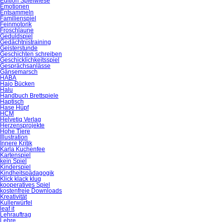
Edition Spielwiese
Emotionen
Entsammeln
Familienspiel
Feinmotorik
Froschlaune
Geduldspiel
Gedächtnistraining
Geisterstunde
Geschichten schreiben
Geschicklichkeitsspiel
Gesprächsanlässe
Gänsemarsch
HABA
Hajo Bücken
Halu
Handbuch Brettspiele
Haptisch
Hase Hüpf
HCM
Helvetiq Verlag
Herzensprojekte
Hohe Tiere
Illustration
Innere Kritik
Karla Kuchenfee
Kartenspiel
kein Spiel
Kinderspiel
Kindheitspädagogik
Klick klack klug
kooperatives Spiel
kostenfreie Downloads
Kreativität
Kullerwürfel
leaf it
Lehrauftrag
Lehre