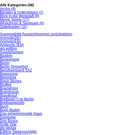
Alle Kategorien
(48)
Archiv
(8)
Beraten & Unterstützen
(2)
Blick in die Werkstatt
(9)
Meine Spiele
(27)
Workshops & Seminare
(8)
Zettelkasten
(11)
Ausgewählte Auszeichnungen zurücksetzen
Animots(DE)
Animots(EN)
Aniwords (EN)
ars edition
Ausstellungen
Basteln
Begegnung
Berlin
Berlin Tempelhof
Berufsverband SAZ
Bewegung
Bibliothek
Black Stories
Bluffen
Braindrops
Brainteaser
Brautkraut
Brettspiel Con Berlin
Brettspielprofis
Buch
Bugs Buddy
Das geheimnisvolle Haus
Dominew
Don Bosco
Dritte Orte
dtv Verlag
Edition Siebenschläfer