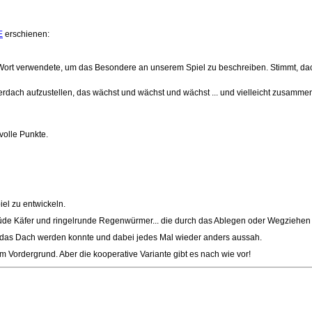
E
erschienen:
es Wort verwendete, um das Besondere an unserem Spiel zu beschreiben. Stimmt, d
terdach aufzustellen, das wächst und wächst und wächst ... und vielleicht zusammenf
volle Punkte.
el zu entwickeln.
müde Käfer und ringelrunde Regenwürmer... die durch das Ablegen oder Wegziehen d
 das Dach werden konnte und dabei jedes Mal wieder anders aussah.
im Vordergrund. Aber die kooperative Variante gibt es nach wie vor!