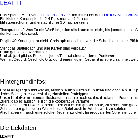
LEAF IT
Das Spiel LEAF IT von
Christoph Cantzler
und mir ist bei der
EDITION SPIELWIES
Ein kleines Kartenspiel für 2-4 Personen ab 6 Jahren.
Mit superschöner und erstaunlicher 3D Tischpräsenz.
Tischpräsenz? Was für ein Wort! Ich jedenfalls kannte es nicht, bis jemand dies
denken: Ja, klar, passt.
Es gibt 40 Karten, mehr nicht. Christoph und ich nutzen die Schachtel, um ein Blät
Steht das Blätterdach und alle Karten sind verbaut?
Dann geht es ans Abräumen.
Und ab jetzt gibt es Punkte ... jedes Tier hat einen anderen Punktwert.
Wer mit Geduld, Geschick, Glück und einem guten Gedächtnis spielt, sammelt wert
Hintergrundinfos:
Unser Ausgangspunkt war es, ausschließlich Karten zu nutzen und doch ein 3D Spi
Jedes Spiel gibt es zuerst als gebastelten Prototypen.
Unser Prototyp mit meinen Illustrationen zeigte noch schlecht gelaunte Puppen, 
Zuerst gab es ausschließlich die kooperative Variante.
Vor allem in den Erwachsenenrunden war es ein großer Spaß, zu sehen, wie groß
Schnell aber gab es den Wunsch, das Spiel auch im Wettbewerb zu spielen.
Also haben wir auch eine solche Regel entwickelt. Im produzierten Spiel steht die 
Die Eckdaten
LEAF IT!