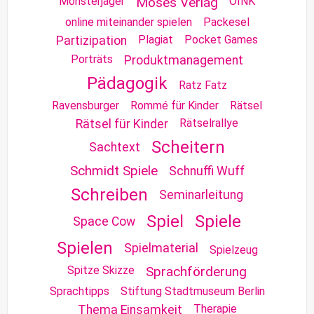
Monsterjäger
Moses Verlag
OINK
online miteinander spielen
Packesel
Plagiat
Pocket Games
Partizipation
Porträts
Produktmanagement
Pädagogik
Ratz Fatz
Ravensburger
Rommé für Kinder
Rätsel
Rätselrallye
Rätsel für Kinder
Scheitern
Sachtext
Schmidt Spiele
Schnuffi Wuff
Schreiben
Seminarleitung
Spiel
Spiele
Space Cow
Spielen
Spielmaterial
Spielzeug
Spitze Skizze
Sprachförderung
Sprachtipps
Stiftung Stadtmuseum Berlin
Therapie
Thema Einsamkeit