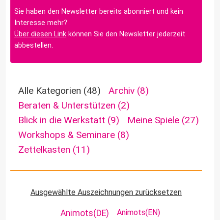
Sie haben den Newsletter bereits abonniert und kein
Interesse mehr?
Über diesen Link
können Sie den Newsletter jederzeit
abbestellen.
Alle Kategorien
(48)
Archiv
(8)
Beraten & Unterstützen
(2)
Blick in die Werkstatt
(9)
Meine Spiele
(27)
Workshops & Seminare
(8)
Zettelkasten
(11)
Ausgewählte Auszeichnungen zurücksetzen
Animots(EN)
Animots(DE)