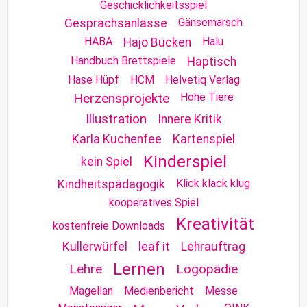
Geschicklichkeitsspiel
Gänsemarsch
Gesprächsanlässe
HABA
Halu
Hajo Bücken
Handbuch Brettspiele
Haptisch
Hase Hüpf
HCM
Helvetiq Verlag
Herzensprojekte
Hohe Tiere
Illustration
Innere Kritik
Karla Kuchenfee
Kartenspiel
Kinderspiel
kein Spiel
Klick klack klug
Kindheitspädagogik
kooperatives Spiel
Kreativität
kostenfreie Downloads
Kullerwürfel
leaf it
Lehrauftrag
Lernen
Lehre
Logopädie
Magellan
Medienbericht
Messe