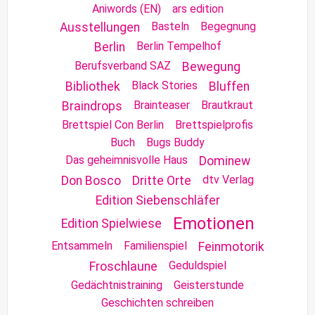
Aniwords (EN)
ars edition
Basteln
Begegnung
Ausstellungen
Berlin Tempelhof
Berlin
Berufsverband SAZ
Bewegung
Black Stories
Bibliothek
Bluffen
Brainteaser
Brautkraut
Braindrops
Brettspiel Con Berlin
Brettspielprofis
Buch
Bugs Buddy
Das geheimnisvolle Haus
Dominew
dtv Verlag
Don Bosco
Dritte Orte
Edition Siebenschläfer
Emotionen
Edition Spielwiese
Entsammeln
Familienspiel
Feinmotorik
Geduldspiel
Froschlaune
Gedächtnistraining
Geisterstunde
Geschichten schreiben