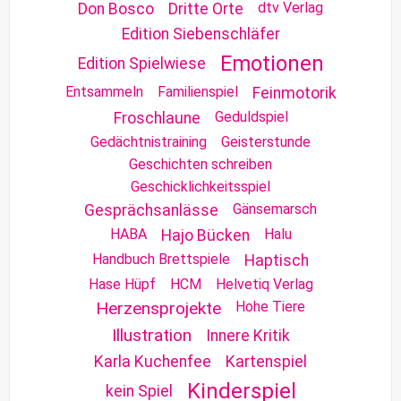
dtv Verlag
Don Bosco
Dritte Orte
Edition Siebenschläfer
Emotionen
Edition Spielwiese
Entsammeln
Familienspiel
Feinmotorik
Geduldspiel
Froschlaune
Gedächtnistraining
Geisterstunde
Geschichten schreiben
Geschicklichkeitsspiel
Gänsemarsch
Gesprächsanlässe
HABA
Halu
Hajo Bücken
Handbuch Brettspiele
Haptisch
Hase Hüpf
HCM
Helvetiq Verlag
Herzensprojekte
Hohe Tiere
Illustration
Innere Kritik
Karla Kuchenfee
Kartenspiel
Kinderspiel
kein Spiel