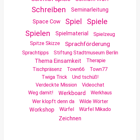
Schreiben
Seminarleitung
Spiel
Spiele
Space Cow
Spielen
Spielmaterial
Spielzeug
Spitze Skizze
Sprachförderung
Sprachtipps
Stiftung Stadtmuseum Berlin
Therapie
Thema Einsamkeit
Tischpräsenz
Town66
Town77
Twiga Trick
Und tschüß!
Verdeckte Mission
Videochat
Weg damit!
Werkhaus
Werkboard
Wer klopft denn da
Wilde Wörter
Würfel
Würfel Mikado
Workshop
Zeichnen