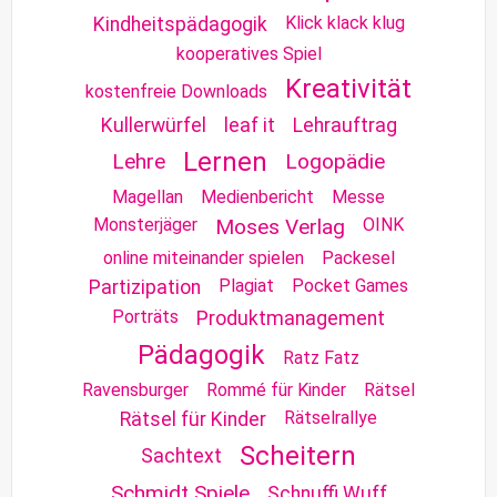
Klick klack klug
Kindheitspädagogik
kooperatives Spiel
Kreativität
kostenfreie Downloads
Kullerwürfel
leaf it
Lehrauftrag
Lernen
Lehre
Logopädie
Magellan
Medienbericht
Messe
Monsterjäger
Moses Verlag
OINK
online miteinander spielen
Packesel
Plagiat
Pocket Games
Partizipation
Porträts
Produktmanagement
Pädagogik
Ratz Fatz
Ravensburger
Rommé für Kinder
Rätsel
Rätselrallye
Rätsel für Kinder
Scheitern
Sachtext
Schmidt Spiele
Schnuffi Wuff