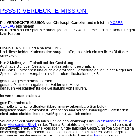
PSSST: VERDECKTE MISSION!
Die
VERDECKTE MISSION
von
Christoph Cantzler
und mir ist im
MOSES
VERLAG
erschienen.
60 Karten sind im Spiel, sie haben jedoch nur zwei unterschiedliche Bedeutungen
bzw. Farben:
Eine blaue NULL und eine rote EINS.
Und diese beiden Kartenmotive sorgen dafür, dass sich ein verflixtes Bluffspiel
entwickelt.
Nur 2 Motive, viel Freiheit bei der Gestaltung.
Auch aus Sicht der Gestaltung ist das sehr ungewöhnlich.
Für Spielillustrationen und auch die grafische Gestaltung gelten in der Regel bei
Spielen viel mehr Vorgaben als für andere Illustrationen, z.B.:
genau vorgeschriebene Farben
genaue Millimeterangaben für Felder und Motive
genauen Vorschriften für die Gestaltung von Figuren.
Im Vordergrund steht u.a.
gute Erkennbarkeit
schnelle Unterscheidbarkeit (klare, intuitiv erkennbare Symbole)
möglichst hoher Farbkontrast - wer schon mal bei schummerigem Licht Karten
nicht unterscheiden konnte, weiß genau, was ich meine.
Vor einiger Zeit habe ich mich Dank eines Workshops der
Spieleautorenzunft SAZ
bzw.
Alessandro Rizzi
an das Thema Farbfehlsichtigkeiten gewagt und versucht
nachzuvollziehen, welche Vorgaben für die farbliche Gestaltung von Spielmaterial
notwendig sind. Spannend - da gibt es noch einiges zu lernen. Wer überprüfen
will, wie es um die eigene Farbsichtigkeit steht, kann das
hier
überprüfen.