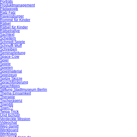
Porträts
Produktmanagement
Pädagogik
Ratz Fatz
Ravensburger
Rommé für Kinder
Rätsel
Rätsel für Kinder
Rätselrallye
Sachtext
Scheitern
Schmidt Spiele
Schnuffi Wuff
Schreiben
Seminarleitung
Space Cow
Spiel
Spiele
Spielen
Spielmaterial
Spielzeug
Spitze Skizze
Sprachförderung
Sprachtipps
Stiftung Stadtmuseum Berlin
Thema Einsamkeit
Therapie
Tischpräsenz
Town66
Town77
Twiga Trick
Und tschüß!
Verdeckte Mission
Videochat
Weg damit!
Werkboard
Werkhaus