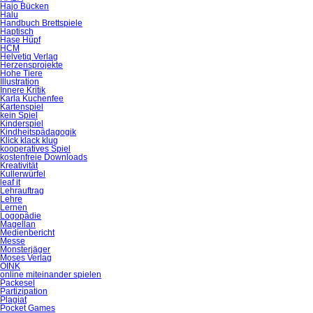
Hajo Bücken
Halu
Handbuch Brettspiele
Haptisch
Hase Hüpf
HCM
Helvetiq Verlag
Herzensprojekte
Hohe Tiere
Illustration
Innere Kritik
Karla Kuchenfee
Kartenspiel
kein Spiel
Kinderspiel
Kindheitspädagogik
Klick klack klug
kooperatives Spiel
kostenfreie Downloads
Kreativität
Kullerwürfel
leaf it
Lehrauftrag
Lehre
Lernen
Logopädie
Magellan
Medienbericht
Messe
Monsterjäger
Moses Verlag
OINK
online miteinander spielen
Packesel
Partizipation
Plagiat
Pocket Games