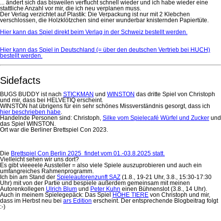
... ändert sich das bisweilen verflucht schnell wieder und ich habe wieder eine
stattliche Anzahl vor mir, die ich neu verplanen muss.
Der Verlag verzichtet auf Plastik: Die Verpackung ist nur mit 2 Klebchen
verschlossen, die Holzklötzchen sind einer wunderbar knisternden Papiertüte.
Hier kann das Spiel direkt beim Verlag in der Schweiz bestellt werden.
Hier kann das Spiel in Deutschland (= über den deutschen Vertrieb bei HUCH)
bestellt werden.
Sidefacts
BUGS BUDDY ist nach
STICKMAN
und
WINSTON
das dritte Spiel von Christoph
und mir, dass bei HELVETIQ erscheint.
WINSTON hat übrigens für ein sehr schönes Missverständnis gesorgt, dass ich
hier beschrieben habe
.
Handelnde Personen sind: Christoph,
Silke vom Spielecafé Würfel und Zucker
und
das Spiel WINSTON.
Ort war die Berliner Brettspiel Con 2023.
Die
Brettspiel Con Berlin 2025 findet vom 01.-03.8.2025 statt.
Vielleicht sehen wir uns dort?
Es gibt vieeeele Aussteller = also viele Spiele auszuprobieren und auch ein
umfangreiches Rahmenprogramm.
Ich bin am Stand der
Spieleautorenzunft SAZ
(1.8., 19-21 Uhr, 3.8., 15:30-17:30
Uhr) mit von der Partie und bespiele außerdem gemeinsam mit meinen
Autorenkollegen
Ulrich Blum
und
Peter Kuhn
einen Bühnenslot (3.8., 14 Uhr).
Auch in meinem Spielegepäck: Das Spiel
HOHE TIERE
von Christoph und mir,
dass im Herbst neu bei
ars Edition
erscheint. Der entsprechende Blogbeitrag folgt
:-)