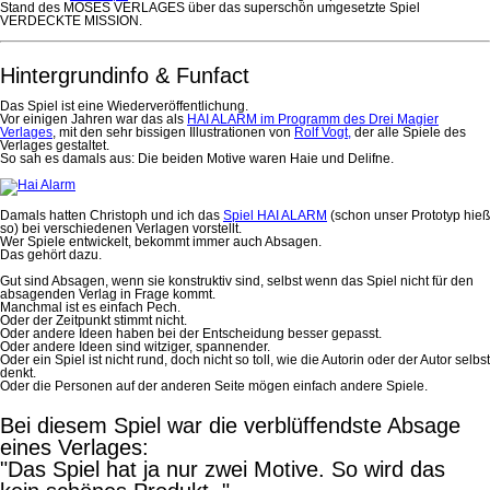
Stand des MOSES VERLAGES über das superschön umgesetzte Spiel
VERDECKTE MISSION.
Hintergrundinfo & Funfact
Das Spiel ist eine Wiederveröffentlichung.
Vor einigen Jahren war das als
HAI ALARM im Programm des Drei Magier
Verlages
, mit den sehr bissigen Illustrationen von
Rolf Vogt,
der alle Spiele des
Verlages gestaltet.
So sah es damals aus: Die beiden Motive waren Haie und Delifne.
Damals hatten Christoph und ich das
Spiel HAI ALARM
(schon unser Prototyp hieß
so) bei verschiedenen Verlagen vorstellt.
Wer Spiele entwickelt, bekommt immer auch Absagen.
Das gehört dazu.
Gut sind Absagen, wenn sie konstruktiv sind, selbst wenn das Spiel nicht für den
absagenden Verlag in Frage kommt.
Manchmal ist es einfach Pech.
Oder der Zeitpunkt stimmt nicht.
Oder andere Ideen haben bei der Entscheidung besser gepasst.
Oder andere Ideen sind witziger, spannender.
Oder ein Spiel ist nicht rund, doch nicht so toll, wie die Autorin oder der Autor selbst
denkt.
Oder die Personen auf der anderen Seite mögen einfach andere Spiele.
Bei diesem Spiel war die verblüffendste Absage
eines Verlages:
"Das Spiel hat ja nur zwei Motive. So wird das