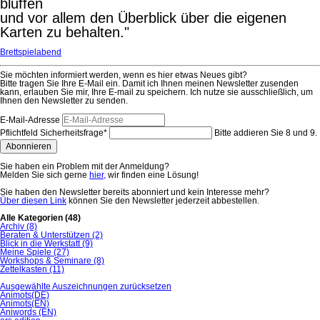
bluffen
und vor allem den Überblick über die eigenen
Karten zu behalten."
Brettspielabend
Sie möchten informiert werden, wenn es hier etwas Neues gibt?
Bitte tragen Sie Ihre E-Mail ein. Damit ich Ihnen meinen Newsletter zusenden
kann, erlauben Sie mir, Ihre E-mail zu speichern. Ich nutze sie ausschließlich, um
Ihnen den Newsletter zu senden.
E-Mail-Adresse
Pflichtfeld
Sicherheitsfrage
*
Bitte addieren Sie 8 und 9.
Abonnieren
Sie haben ein Problem mit der Anmeldung?
Melden Sie sich gerne
hier,
wir finden eine Lösung!
Sie haben den Newsletter bereits abonniert und kein Interesse mehr?
Über diesen Link
können Sie den Newsletter jederzeit abbestellen.
Alle Kategorien
(48)
Archiv
(8)
Beraten & Unterstützen
(2)
Blick in die Werkstatt
(9)
Meine Spiele
(27)
Workshops & Seminare
(8)
Zettelkasten
(11)
Ausgewählte Auszeichnungen zurücksetzen
Animots(DE)
Animots(EN)
Aniwords (EN)