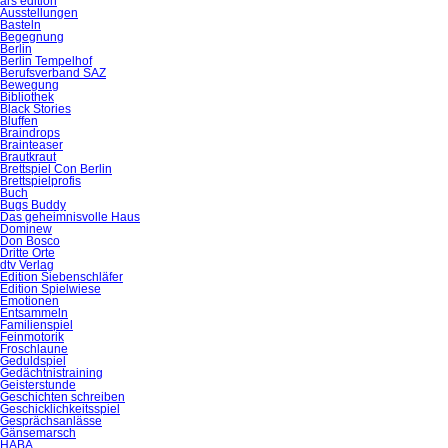
ars edition
Ausstellungen
Basteln
Begegnung
Berlin
Berlin Tempelhof
Berufsverband SAZ
Bewegung
Bibliothek
Black Stories
Bluffen
Braindrops
Brainteaser
Brautkraut
Brettspiel Con Berlin
Brettspielprofis
Buch
Bugs Buddy
Das geheimnisvolle Haus
Dominew
Don Bosco
Dritte Orte
dtv Verlag
Edition Siebenschläfer
Edition Spielwiese
Emotionen
Entsammeln
Familienspiel
Feinmotorik
Froschlaune
Geduldspiel
Gedächtnistraining
Geisterstunde
Geschichten schreiben
Geschicklichkeitsspiel
Gesprächsanlässe
Gänsemarsch
HABA