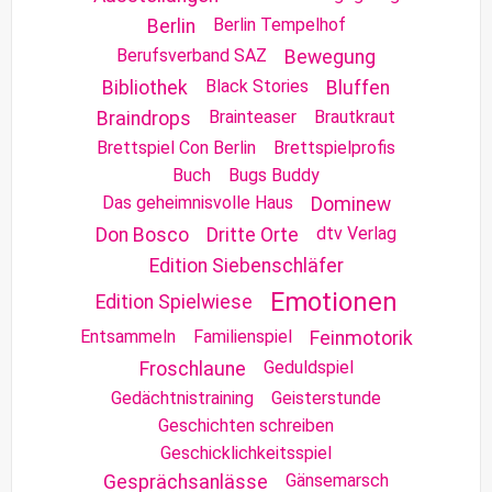
Berlin Tempelhof
Berlin
Berufsverband SAZ
Bewegung
Black Stories
Bibliothek
Bluffen
Brainteaser
Brautkraut
Braindrops
Brettspiel Con Berlin
Brettspielprofis
Buch
Bugs Buddy
Das geheimnisvolle Haus
Dominew
dtv Verlag
Don Bosco
Dritte Orte
Edition Siebenschläfer
Emotionen
Edition Spielwiese
Entsammeln
Familienspiel
Feinmotorik
Geduldspiel
Froschlaune
Gedächtnistraining
Geisterstunde
Geschichten schreiben
Geschicklichkeitsspiel
Gänsemarsch
Gesprächsanlässe