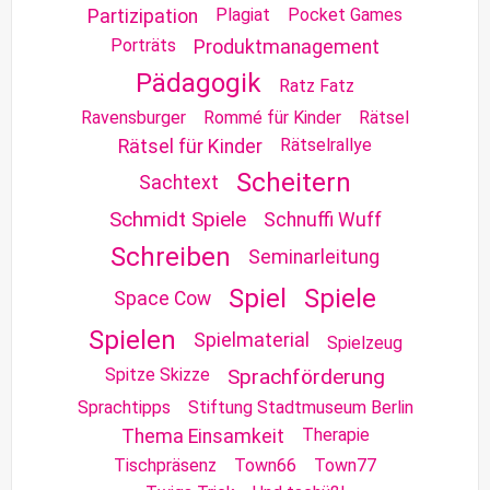
Plagiat
Pocket Games
Partizipation
Porträts
Produktmanagement
Pädagogik
Ratz Fatz
Ravensburger
Rommé für Kinder
Rätsel
Rätselrallye
Rätsel für Kinder
Scheitern
Sachtext
Schmidt Spiele
Schnuffi Wuff
Schreiben
Seminarleitung
Spiel
Spiele
Space Cow
Spielen
Spielmaterial
Spielzeug
Spitze Skizze
Sprachförderung
Sprachtipps
Stiftung Stadtmuseum Berlin
Therapie
Thema Einsamkeit
Tischpräsenz
Town66
Town77