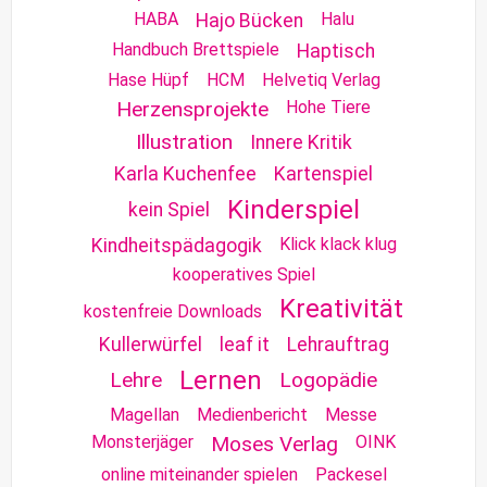
HABA
Halu
Hajo Bücken
Handbuch Brettspiele
Haptisch
Hase Hüpf
HCM
Helvetiq Verlag
Herzensprojekte
Hohe Tiere
Illustration
Innere Kritik
Karla Kuchenfee
Kartenspiel
Kinderspiel
kein Spiel
Klick klack klug
Kindheitspädagogik
kooperatives Spiel
Kreativität
kostenfreie Downloads
Kullerwürfel
leaf it
Lehrauftrag
Lernen
Lehre
Logopädie
Magellan
Medienbericht
Messe
Monsterjäger
Moses Verlag
OINK
online miteinander spielen
Packesel