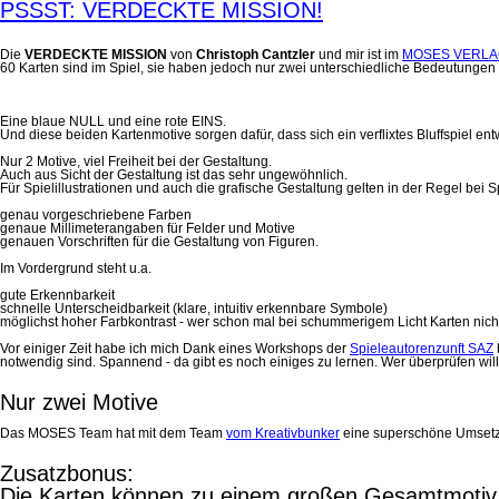
PSSST: VERDECKTE MISSION!
Die
VERDECKTE MISSION
von
Christoph Cantzler
und mir ist im
MOSES VERL
60 Karten sind im Spiel, sie haben jedoch nur zwei unterschiedliche Bedeutungen
Eine blaue NULL und eine rote EINS.
Und diese beiden Kartenmotive sorgen dafür, dass sich ein verflixtes Bluffspiel entw
Nur 2 Motive, viel Freiheit bei der Gestaltung.
Auch aus Sicht der Gestaltung ist das sehr ungewöhnlich.
Für Spielillustrationen und auch die grafische Gestaltung gelten in der Regel bei Sp
genau vorgeschriebene Farben
genaue Millimeterangaben für Felder und Motive
genauen Vorschriften für die Gestaltung von Figuren.
Im Vordergrund steht u.a.
gute Erkennbarkeit
schnelle Unterscheidbarkeit (klare, intuitiv erkennbare Symbole)
möglichst hoher Farbkontrast - wer schon mal bei schummerigem Licht Karten nich
Vor einiger Zeit habe ich mich Dank eines Workshops der
Spieleautorenzunft SAZ
notwendig sind. Spannend - da gibt es noch einiges zu lernen. Wer überprüfen will
Nur zwei Motive
Das MOSES Team hat mit dem Team
vom Kreativbunker
eine superschöne Umsetzu
Zusatzbonus:
Die Karten können zu einem großen Gesamtmoti