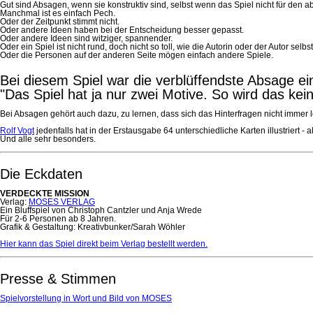
Gut sind Absagen, wenn sie konstruktiv sind, selbst wenn das Spiel nicht für den
Manchmal ist es einfach Pech.
Oder der Zeitpunkt stimmt nicht.
Oder andere Ideen haben bei der Entscheidung besser gepasst.
Oder andere Ideen sind witziger, spannender.
Oder ein Spiel ist nicht rund, doch nicht so toll, wie die Autorin oder der Autor selbs
Oder die Personen auf der anderen Seite mögen einfach andere Spiele.
Bei diesem Spiel war die verblüffendste Absage ei
"Das Spiel hat ja nur zwei Motive. So wird das kei
Bei Absagen gehört auch dazu, zu lernen, dass sich das Hinterfragen nicht immer l
Rolf Vogt
jedenfalls hat in der Erstausgabe 64 unterschiedliche Karten illustriert - a
Und alle sehr besonders.
Die Eckdaten
VERDECKTE MISSION
Verlag:
MOSES VERLAG
Ein Bluffspiel von Christoph Cantzler und Anja Wrede
Für 2-6 Personen ab 8 Jahren.
Grafik & Gestaltung: Kreativbunker/Sarah Wöhler
Hier kann das Spiel direkt beim Verlag bestellt werden.
Presse & Stimmen
Spielvorstellung in Wort und Bild von MOSES