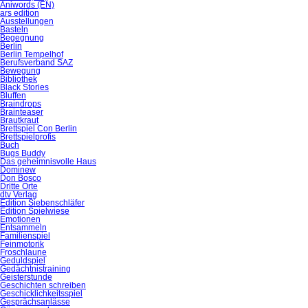
Aniwords (EN)
ars edition
Ausstellungen
Basteln
Begegnung
Berlin
Berlin Tempelhof
Berufsverband SAZ
Bewegung
Bibliothek
Black Stories
Bluffen
Braindrops
Brainteaser
Brautkraut
Brettspiel Con Berlin
Brettspielprofis
Buch
Bugs Buddy
Das geheimnisvolle Haus
Dominew
Don Bosco
Dritte Orte
dtv Verlag
Edition Siebenschläfer
Edition Spielwiese
Emotionen
Entsammeln
Familienspiel
Feinmotorik
Froschlaune
Geduldspiel
Gedächtnistraining
Geisterstunde
Geschichten schreiben
Geschicklichkeitsspiel
Gesprächsanlässe