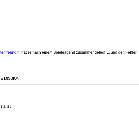
nnenfreundin
, hat es nach einem Spieleabend zusammengelegt ... und den Fehler
TE MISSION.
taltet.