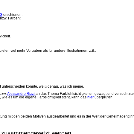
AG
erschienen.
 bzw. Farben:
ickelt.
ielen viel mehr Vorgaben als für andere Illustrationen, z.B.:
t unterscheiden konnte, weiß genau, was ich meine.
bzw.
Alessandro Rizzi
an das Thema Farbfehlsichtigkeiten gewagt und versucht nac
, wie es um die eigene Farbsichtigkeit steht, kann das
hier
überprüfen.
ng mit den beiden Motiven ausgearbeitet und es in der Welt der Geheimagent:inn
v zusammengesetzt werden.