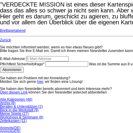
"VERDECKTE MISSION ist eines dieser Kartenspie
dass das alles so schwer ja nicht sein kann. Aber w
Hier geht es darum, geschickt zu agieren, zu bluff
und vor allem den Überblick über die eigenen Kart
Brettspielabend
Zurück
Sie möchten informiert werden, wenn es hier etwas Neues gibt?
Bitte tragen Sie Ihre E-Mail ein. Damit ich Ihnen meinen Newsletter zusenden kann,
E-Mail-Adresse
Pflichtfeld
Sicherheitsfrage
*
Was ist die Summe aus 8 
Abonnieren
Sie haben ein Problem mit der Anmeldung?
Melden Sie sich gerne
hier,
wir finden eine Lösung!
Sie haben den Newsletter bereits abonniert und kein Interesse mehr?
Über diesen Link
können Sie den Newsletter jederzeit abbestellen.
Alle Kategorien
(48)
Archiv
(8)
Beraten & Unterstützen
(2)
Blick in die Werkstatt
(9)
Meine Spiele
(27)
Workshops & Seminare
(8)
Zettelkasten
(11)
Animots(DE)
Animots(EN)