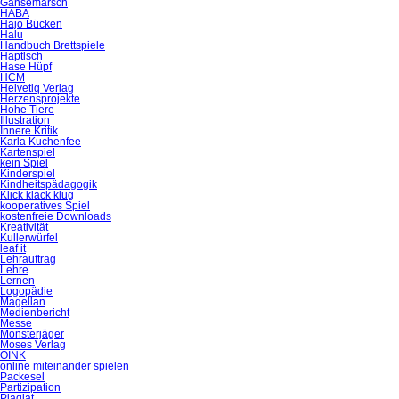
Gänsemarsch
HABA
Hajo Bücken
Halu
Handbuch Brettspiele
Haptisch
Hase Hüpf
HCM
Helvetiq Verlag
Herzensprojekte
Hohe Tiere
Illustration
Innere Kritik
Karla Kuchenfee
Kartenspiel
kein Spiel
Kinderspiel
Kindheitspädagogik
Klick klack klug
kooperatives Spiel
kostenfreie Downloads
Kreativität
Kullerwürfel
leaf it
Lehrauftrag
Lehre
Lernen
Logopädie
Magellan
Medienbericht
Messe
Monsterjäger
Moses Verlag
OINK
online miteinander spielen
Packesel
Partizipation
Plagiat