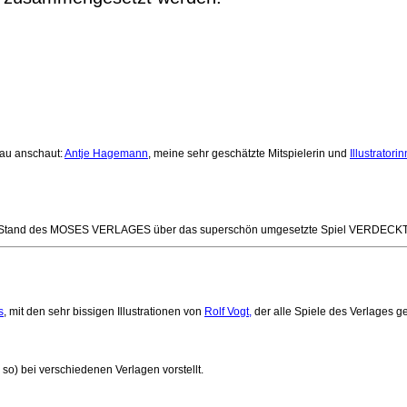
nau anschaut:
Antje Hagemann
, meine sehr geschätzte Mitspielerin und
Illustratori
am Stand des MOSES VERLAGES über das superschön umgesetzte Spiel VERDECK
s
, mit den sehr bissigen Illustrationen von
Rolf Vogt,
der alle Spiele des Verlages ges
so) bei verschiedenen Verlagen vorstellt.