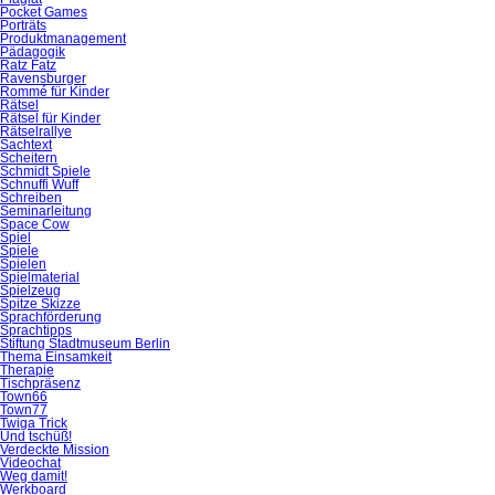
Pocket Games
Porträts
Produktmanagement
Pädagogik
Ratz Fatz
Ravensburger
Rommé für Kinder
Rätsel
Rätsel für Kinder
Rätselrallye
Sachtext
Scheitern
Schmidt Spiele
Schnuffi Wuff
Schreiben
Seminarleitung
Space Cow
Spiel
Spiele
Spielen
Spielmaterial
Spielzeug
Spitze Skizze
Sprachförderung
Sprachtipps
Stiftung Stadtmuseum Berlin
Thema Einsamkeit
Therapie
Tischpräsenz
Town66
Town77
Twiga Trick
Und tschüß!
Verdeckte Mission
Videochat
Weg damit!
Werkboard