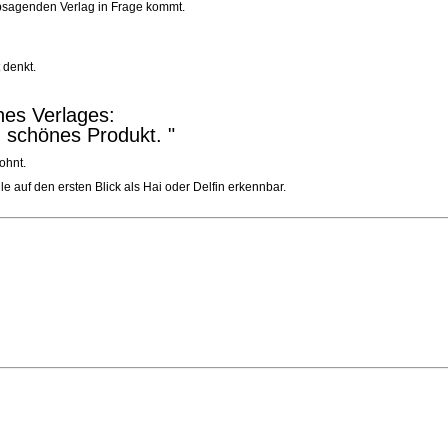
 absagenden Verlag in Frage kommt.
t denkt.
nes Verlages:
n schönes Produkt. "
ohnt.
lle auf den ersten Blick als Hai oder Delfin erkennbar.