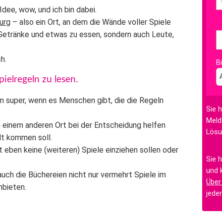
Idee, wow, und ich bin dabei.
urg
– also ein Ort, an dem die Wände voller Spiele
r Getränke und etwas zu essen, sondern auch Leute,
h.
B
pielregeln zu lesen.
um super, wenn es Menschen gibt, die die Regeln
Sie 
Meld
n einem anderen Ort bei der Entscheidung helfen
Lösu
lt kommen soll.
 eben keine (weiteren) Spiele einziehen sollen oder
Sie 
und 
auch die
Büchereien
nicht nur vermehrt Spiele im
Über
nbieten.
jede