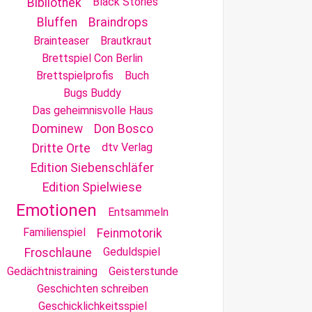
Black Stories
Bibliothek
Bluffen
Braindrops
Brainteaser
Brautkraut
Brettspiel Con Berlin
Brettspielprofis
Buch
Bugs Buddy
Das geheimnisvolle Haus
Dominew
Don Bosco
dtv Verlag
Dritte Orte
Edition Siebenschläfer
Edition Spielwiese
Emotionen
Entsammeln
Familienspiel
Feinmotorik
Geduldspiel
Froschlaune
Gedächtnistraining
Geisterstunde
Geschichten schreiben
Geschicklichkeitsspiel