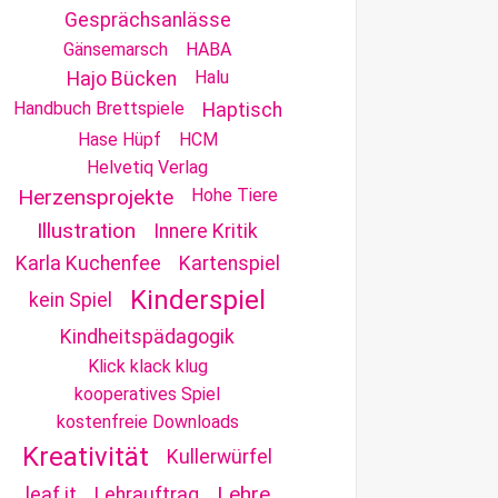
Gesprächsanlässe
Gänsemarsch
HABA
Halu
Hajo Bücken
Handbuch Brettspiele
Haptisch
Hase Hüpf
HCM
Helvetiq Verlag
Herzensprojekte
Hohe Tiere
Illustration
Innere Kritik
Karla Kuchenfee
Kartenspiel
Kinderspiel
kein Spiel
Kindheitspädagogik
Klick klack klug
kooperatives Spiel
kostenfreie Downloads
Kreativität
Kullerwürfel
Lehre
leaf it
Lehrauftrag