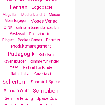
Lernen
Logopädie
Magellan
Medienbericht
Messe
Monsterjäger
Moses Verlag
OINK
online miteinander spielen
Packesel
Partizipation
Plagiat
Pocket Games
Porträts
Produktmanagement
Pädagogik
Ratz Fatz
Ravensburger
Rommé für Kinder
Rätsel
Rätsel für Kinder
Rätselrallye
Sachtext
Scheitern
Schmidt Spiele
Schreiben
Schnuffi Wuff
Seminarleitung
Space Cow