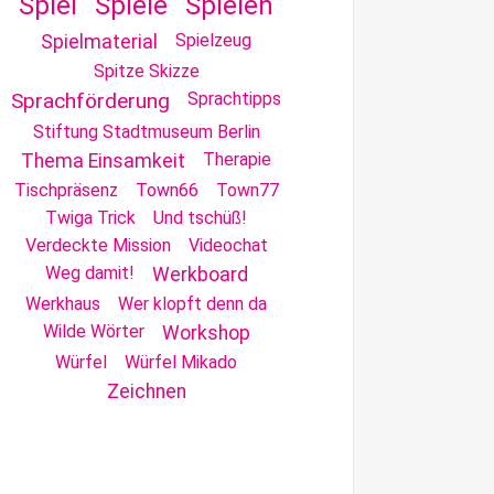
Spiel
Spiele
Spielen
Spielzeug
Spielmaterial
Spitze Skizze
Sprachförderung
Sprachtipps
Stiftung Stadtmuseum Berlin
Therapie
Thema Einsamkeit
Tischpräsenz
Town66
Town77
Twiga Trick
Und tschüß!
Verdeckte Mission
Videochat
Weg damit!
Werkboard
Werkhaus
Wer klopft denn da
Wilde Wörter
Workshop
Würfel
Würfel Mikado
Zeichnen