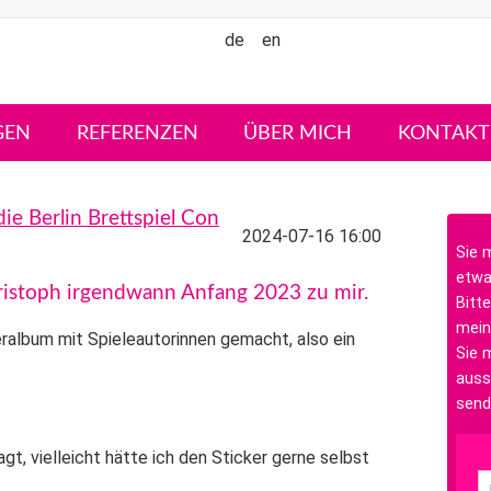
de
en
GEN
REFERENZEN
ÜBER MICH
KONTAKT
ie Berlin Brettspiel Con
2024-07-16 16:00
Sie 
etwa
Christoph irgendwann Anfang 2023 zu mir.
Bitte
mein
eralbum
mit Spieleautorinnen gemacht, also ein
Sie m
auss
send
t, vielleicht hätte ich den Sticker gerne selbst