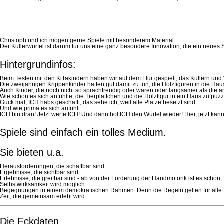
Christoph und ich mögen gerne Spiele mit besonderem Material.
Der Kullerwürfel ist darum für uns eine ganz besondere Innovation, die ein neues Spi
Hintergrundinfos:
Beim Testen mit den KiTakindern haben wir auf dem Flur gespielt, das Kullern und
Die zweijährigen Krippenkinder hatten gut damit zu tun, die Holzfiguren in di
Auch Kinder, die noch nicht so sprachfreudig oder waren oder langsamer als die a
Wie schön es sich anfühlte, die Tierplättchen und die Holzfigur in ein Haus zu pu
Guck mal, ICH habs geschafft, das sehe ich, weil alle Plätze besetzt sind.
Und wie prima es sich anfühlt:
ICH bin dran! Jetzt werfe ICH! Und dann hol ICH den Würfel wieder! Hier, jetzt k
Spiele sind einfach ein tolles Medium.
Sie bieten u.a.
Herausforderungen, die schaffbar sind.
Ergebnisse, die sichtbar sind.
Erlebnisse, die greifbar sind - ab von der Förderung der Handmotorik ist es schön,
Selbstwirksamkeit wird möglich.
Begegnungen in einem demokratischen Rahmen. Denn die Regeln gelten für alle.
Zeit, die gemeinsam erlebt wird.
Die Eckdaten