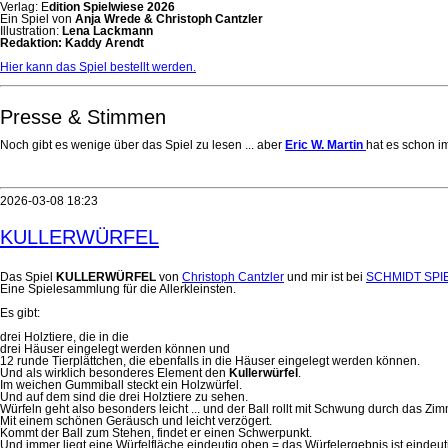
Verlag: E
dition Spielwiese 2026
Ein Spiel von
Anja Wrede & Christoph Cantzler
Illustration:
Lena Lackmann
Redaktion: Kaddy Arendt
Hier kann das Spiel bestellt werden.
Presse & Stimmen
Noch gibt es wenige über das Spiel zu lesen ... aber
Eric W. Martin
hat es schon i
2026-03-08 18:23
KULLERWÜRFEL
Das Spiel
KULLERWÜRFEL
von
Christoph Cantzler
und mir ist bei
SCHMIDT SPI
Eine Spielesammlung für die Allerkleinsten.
Es gibt:
drei Holztiere, die in die
drei Häuser eingelegt werden können und
12 runde Tierplättchen, die ebenfalls in die Häuser eingelegt werden können.
Und als wirklich besonderes Element den
Kullerwürfel
.
Im weichen Gummiball steckt ein Holzwürfel.
Und auf dem sind die drei Holztiere zu sehen.
Würfeln geht also besonders leicht ... und der Ball rollt mit Schwung durch das Zim
Mit einem schönen Geräusch und leicht verzögert.
Kommt der Ball zum Stehen, findet er einen Schwerpunkt.
Und immer liegt eine Würfelfläche eindeutig oben = das Würfelergebnis ist eindeut