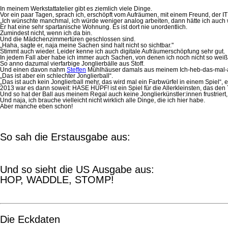
In meinem Werkstattatelier gibt es ziemlich viele Dinge.
Vor ein paar Tagen, sprach ich, erschöpft vom Aufräumen, mit einem Freund, der IT 
„Ich wünschte manchmal, ich würde weniger analog arbeiten, dann hätte ich auch 
Er hat eine sehr spartanische Wohnung. Es ist dort nie unordentlich.
Zumindest nicht, wenn ich da bin.
Und die Mädchenzimmertüren geschlossen sind.
„Haha, sagte er, naja meine Sachen sind halt nicht so sichtbar."
Stimmt auch wieder. Leider kenne ich auch digitale Aufräumerschöpfung sehr gut.
In jedem Fall aber habe ich immer auch Sachen, von denen ich noch nicht so weiß
So anno dazumal vierfarbige Jonglierbälle aus Stoff.
Und einen davon nahm
Steffen
Mühlhäuser damals aus meinem Ich-heb-das-mal-au
„Das ist aber ein schlechter Jonglierball“.
„Das ist auch kein Jonglierball mehr, das wird mal ein Farbwürfel in einem Spiel“, e
2013 war es dann soweit: HASE HÜPF! ist ein Spiel für die Allerkleinsten, das den 
Und so hat der Ball aus meinem Regal auch keine Jonglierkünstler:innen frustriert,
Und naja, ich brauche vielleicht nicht wirklich alle Dinge, die ich hier habe.
Aber manche eben schon!
So sah die Erstausgabe aus:
Und so sieht die US Ausgabe aus:
HOP, WADDLE, STOMP!
Die Eckdaten