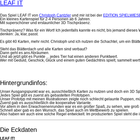
LEAF IT
Das Spiel LEAF IT von
Christoph Cantzler
und mir ist bei der
EDITION SPIELWIES
Ein kleines Kartenspiel für 2-4 Personen ab 6 Jahren.
Mit superschöner und erstaunlicher 3D Tischpräsenz.
Tischpräsenz? Was für ein Wort! Ich jedenfalls kannte es nicht, bis jemand dies
denken: Ja, klar, passt.
Es gibt 40 Karten, mehr nicht. Christoph und ich nutzen die Schachtel, um ein Blät
Steht das Blätterdach und alle Karten sind verbaut?
Dann geht es ans Abräumen.
Und ab jetzt gibt es Punkte ... jedes Tier hat einen anderen Punktwert.
Wer mit Geduld, Geschick, Glück und einem guten Gedächtnis spielt, sammelt wert
Hintergrundinfos:
Unser Ausgangspunkt war es, ausschließlich Karten zu nutzen und doch ein 3D Spi
Jedes Spiel gibt es zuerst als gebastelten Prototypen.
Unser Prototyp mit meinen Illustrationen zeigte noch schlecht gelaunte Puppen, 
Zuerst gab es ausschließlich die kooperative Variante.
Vor allem in den Erwachsenenrunden war es ein großer Spaß, zu sehen, wie groß
Schnell aber gab es den Wunsch, das Spiel auch im Wettbewerb zu spielen.
Also haben wir auch eine solche Regel entwickelt. Im produzierten Spiel steht die 
Die Eckdaten
LEAF IT!