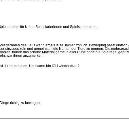
elerlebnis für kleine Spielstarterinnen und Spielstarter bietet.
 Wiederholen des Balls war niemals leise, immer fröhlich. Bewegung passt einfach 
e Häuser einzupuzzeln und gemeinsam die Namen der Tiere zu nennen. Die mehrspr
nderen, haben das schöne Material gerne in aller Ruhe ohne die Spielregel gepuzz
zzeln, war ihnen anzumerken:
annst du ihn nehmen. Und wann bin ICH wieder dran?
 Dinge richtig zu bewegen.