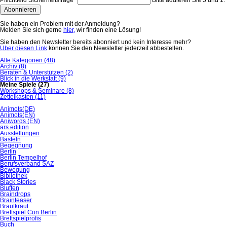
Pflichtfeld
Sicherheitsfrage
*
Bitte addieren Sie 5 und 1.
Abonnieren
Sie haben ein Problem mit der Anmeldung?
Melden Sie sich gerne
hier,
wir finden eine Lösung!
Sie haben den Newsletter bereits abonniert und kein Interesse mehr?
Über diesen Link
können Sie den Newsletter jederzeit abbestellen.
Alle Kategorien
(48)
Archiv
(8)
Beraten & Unterstützen
(2)
Blick in die Werkstatt
(9)
Meine Spiele
(27)
Workshops & Seminare
(8)
Zettelkasten
(11)
Animots(DE)
Animots(EN)
Aniwords (EN)
ars edition
Ausstellungen
Basteln
Begegnung
Berlin
Berlin Tempelhof
Berufsverband SAZ
Bewegung
Bibliothek
Black Stories
Bluffen
Braindrops
Brainteaser
Brautkraut
Brettspiel Con Berlin
Brettspielprofis
Buch