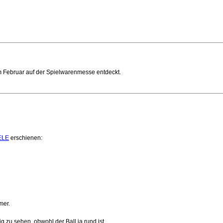
m Februar auf der Spielwarenmesse entdeckt.
ELE
erschienen:
mer.
ig zu sehen, obwohl der Ball ja rund ist.