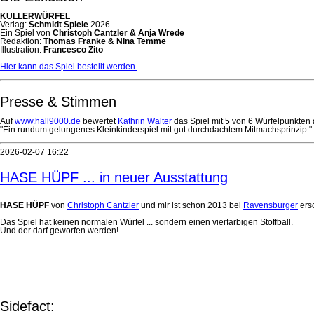
KULLERWÜRFEL
Verlag:
Schmidt Spiele
2026
Ein Spiel von
Christoph Cantzler & Anja Wrede
Redaktion:
Thomas Franke & Nina Temme
Illustration:
Francesco Zito
Hier kann das Spiel bestellt werden.
Presse & Stimmen
Auf
www.hall9000.de
bewertet
Kathrin Walter
das Spiel mit 5 von 6 Würfelpunkten 
"Ein rundum gelungenes Kleinkinderspiel mit gut durchdachtem Mitmachsprinzip."
2026-02-07 16:22
HASE HÜPF ... in neuer Ausstattung
HASE HÜPF
von
Christoph Cantzler
und mir ist schon 2013 bei
Ravensburger
ersc
Das Spiel hat keinen normalen Würfel ... sondern einen vierfarbigen Stoffball.
Und der darf geworfen werden!
Sidefact: