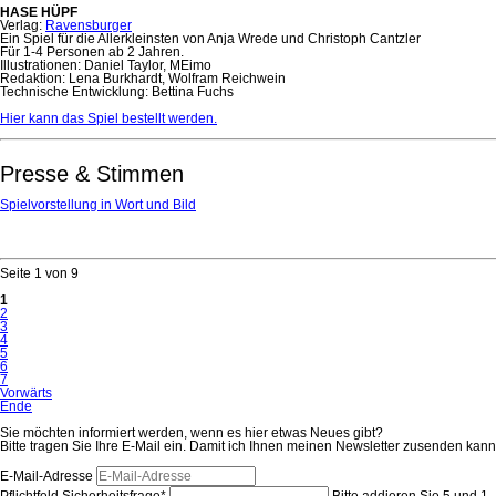
HASE HÜPF
Verlag:
Ravensburger
Ein Spiel für die Allerkleinsten von Anja Wrede und Christoph Cantzler
Für 1-4 Personen ab 2 Jahren.
Illustrationen: Daniel Taylor, MEimo
Redaktion: Lena Burkhardt, Wolfram Reichwein
Technische Entwicklung: Bettina Fuchs
Hier kann das Spiel bestellt werden.
Presse & Stimmen
Spielvorstellung in Wort und Bild
Seite 1 von 9
1
2
3
4
5
6
7
Vorwärts
Ende
Sie möchten informiert werden, wenn es hier etwas Neues gibt?
Bitte tragen Sie Ihre E-Mail ein. Damit ich Ihnen meinen Newsletter zusenden kann,
E-Mail-Adresse