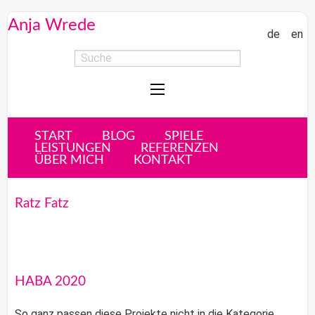
Anja Wrede
de
en
START
BLOG
SPIELE
LEISTUNGEN
REFERENZEN
ÜBER MICH
KONTAKT
Ratz Fatz
HABA 2020
So ganz passen diese Projekte nicht in die Kategorie