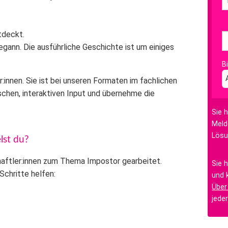
tdeckt.
gann. Die ausführliche Geschichte ist um einiges
B
:innen
. Sie ist bei unseren Formaten im fachlichen
schen, interaktiven Input
und übernehme die
Sie 
Meld
Lösu
lst du?
haftler:innen zum Thema
Impostor
gearbeitet.
Sie 
Schritte helfen:
und 
Über
jede