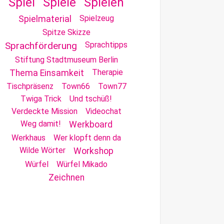
Spiel
Spiele
Spielen
Spielzeug
Spielmaterial
Spitze Skizze
Sprachförderung
Sprachtipps
Stiftung Stadtmuseum Berlin
Therapie
Thema Einsamkeit
Tischpräsenz
Town66
Town77
Twiga Trick
Und tschüß!
Verdeckte Mission
Videochat
Weg damit!
Werkboard
Werkhaus
Wer klopft denn da
Wilde Wörter
Workshop
Würfel
Würfel Mikado
Zeichnen