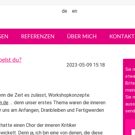
de
en
GEN
REFERENZEN
ÜBER MICH
KONTAKT
elst du?
2023-05-09 15:18
Sie 
etwa
Bitte
mein
nn die Zeit es zulässt, Workshopkonzepte.
Sie m
n.de
… denn unser erstes Thema waren die inneren
auss
er uns am Anfangen, Dranbleiben und Fertigwerden
send
 hatte einen Chor der
inneren Kritiker
elt. Denn ja, ich bin eine von denen, die diese