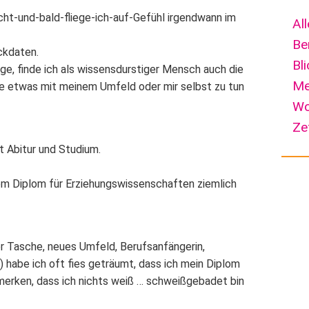
cht-und-bald-fliege-ich-auf-Gefühl
irgendwann im
Al
Be
Eckdaten.
Bl
e, finde ich als wissensdurstiger Mensch auch die
Me
ie etwas mit meinem Umfeld oder mir selbst zu tun
Wo
Ze
it Abitur und Studium.
inem Diplom für Erziehungswissenschaften ziemlich
er Tasche, neues Umfeld, Berufsanfängerin,
) habe ich oft fies geträumt, dass ich mein Diplom
merken, dass ich nichts weiß … schweißgebadet bin