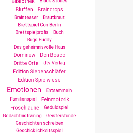
Black Stories
Bibliothek
Bluffen
Braindrops
Brainteaser
Brautkraut
Brettspiel Con Berlin
Brettspielprofis
Buch
Bugs Buddy
Das geheimnisvolle Haus
Dominew
Don Bosco
dtv Verlag
Dritte Orte
Edition Siebenschläfer
Edition Spielwiese
Emotionen
Entsammeln
Familienspiel
Feinmotorik
Geduldspiel
Froschlaune
Gedächtnistraining
Geisterstunde
Geschichten schreiben
Geschicklichkeitsspiel