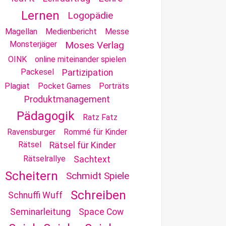
Lernen
Logopädie
Magellan
Medienbericht
Messe
Monsterjäger
Moses Verlag
OINK
online miteinander spielen
Packesel
Partizipation
Plagiat
Pocket Games
Porträts
Produktmanagement
Pädagogik
Ratz Fatz
Ravensburger
Rommé für Kinder
Rätsel
Rätsel für Kinder
Rätselrallye
Sachtext
Scheitern
Schmidt Spiele
Schreiben
Schnuffi Wuff
Seminarleitung
Space Cow