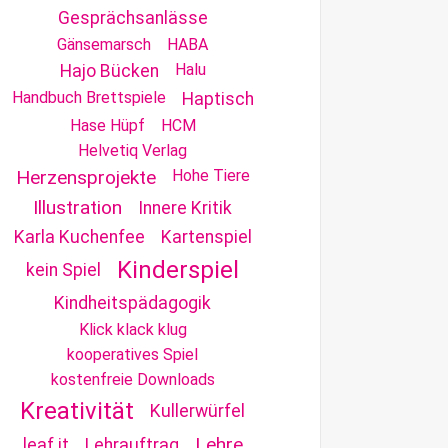
Gesprächsanlässe
Gänsemarsch
HABA
Halu
Hajo Bücken
Handbuch Brettspiele
Haptisch
Hase Hüpf
HCM
Helvetiq Verlag
Herzensprojekte
Hohe Tiere
Illustration
Innere Kritik
Karla Kuchenfee
Kartenspiel
Kinderspiel
kein Spiel
Kindheitspädagogik
Klick klack klug
kooperatives Spiel
kostenfreie Downloads
Kreativität
Kullerwürfel
Lehre
leaf it
Lehrauftrag