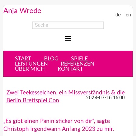
Anja Wrede
de
en
START
BLOG
SPIELE
LEISTUNGEN
REFERENZEN
ÜBER MICH
KONTAKT
Zwei Teekesselchen, ein Missverständnis & die
2024-07-16 16:00
Berlin Brettspiel Con
„Es gibt einen Paninisticker von dir“, sagte
Christoph irgendwann Anfang 2023 zu mir.