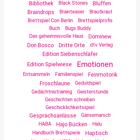
Black Stories
Bibliothek
Bluffen
Brainteaser
Brautkraut
Braindrops
Brettspiel Con Berlin
Brettspielprofis
Buch
Bugs Buddy
Das geheimnisvolle Haus
Dominew
dtv Verlag
Don Bosco
Dritte Orte
Edition Siebenschläfer
Emotionen
Edition Spielwiese
Entsammeln
Familienspiel
Feinmotorik
Geduldspiel
Froschlaune
Gedächtnistraining
Geisterstunde
Geschichten schreiben
Geschicklichkeitsspiel
Gänsemarsch
Gesprächsanlässe
HABA
Halu
Hajo Bücken
Handbuch Brettspiele
Haptisch