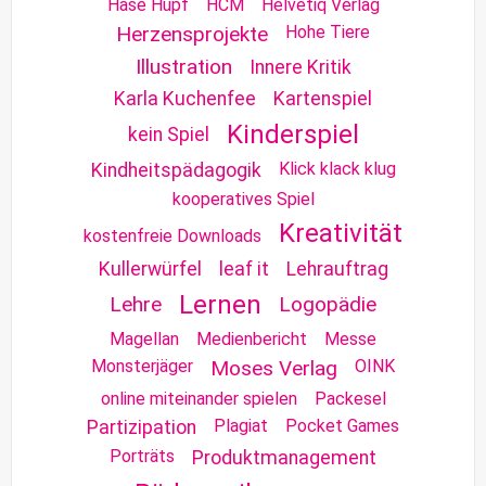
Hase Hüpf
HCM
Helvetiq Verlag
Herzensprojekte
Hohe Tiere
Illustration
Innere Kritik
Karla Kuchenfee
Kartenspiel
Kinderspiel
kein Spiel
Klick klack klug
Kindheitspädagogik
kooperatives Spiel
Kreativität
kostenfreie Downloads
Kullerwürfel
leaf it
Lehrauftrag
Lernen
Lehre
Logopädie
Magellan
Medienbericht
Messe
Monsterjäger
Moses Verlag
OINK
online miteinander spielen
Packesel
Plagiat
Pocket Games
Partizipation
Porträts
Produktmanagement