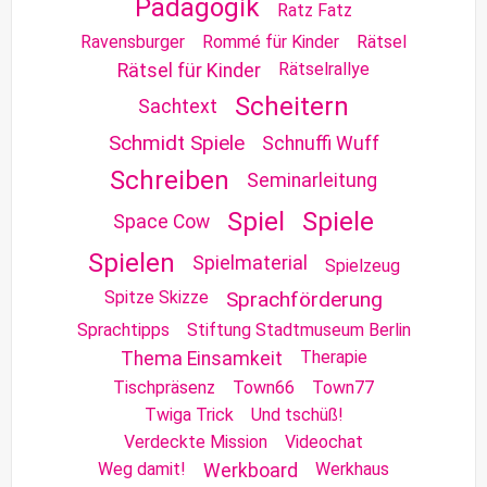
Pädagogik
Ratz Fatz
Ravensburger
Rommé für Kinder
Rätsel
Rätselrallye
Rätsel für Kinder
Scheitern
Sachtext
Schmidt Spiele
Schnuffi Wuff
Schreiben
Seminarleitung
Spiel
Spiele
Space Cow
Spielen
Spielmaterial
Spielzeug
Spitze Skizze
Sprachförderung
Sprachtipps
Stiftung Stadtmuseum Berlin
Therapie
Thema Einsamkeit
Tischpräsenz
Town66
Town77
Twiga Trick
Und tschüß!
Verdeckte Mission
Videochat
Weg damit!
Werkhaus
Werkboard