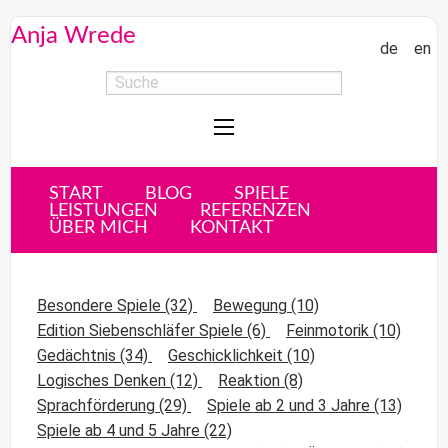
Anja Wrede
de
en
START
BLOG
SPIELE
LEISTUNGEN
REFERENZEN
ÜBER MICH
KONTAKT
Besondere Spiele
(32)
Bewegung
(10)
Edition Siebenschläfer Spiele
(6)
Feinmotorik
(10)
Gedächtnis
(34)
Geschicklichkeit
(10)
Logisches Denken
(12)
Reaktion
(8)
Sprachförderung
(29)
Spiele ab 2 und 3 Jahre
(13)
Spiele ab 4 und 5 Jahre
(22)