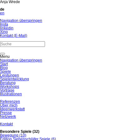
Anja Wrede
de
en
Navigation überspringen
Insta
linkedin
Xing
Kontakt (E-Mail)
Menu
Navigation überspringen
Start
Blog
Spiele
Leistungen
Spielentwicklung
Beratung
Workshops
Vorträge
Illustrationen
Referenzen
Über mich
Ideenwerkstatt
Presse
Netzwerk
Kontakt
Besondere Spiele
(32)
Bewegung
(10)
Edition Siebenschläfer Spiele
(6)