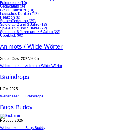
Feinmotorik
(10)
Gedächtnis
(34)
Geschicklichkeit
(10)
Logisches Denken
(12)
Reaktion
(8)
Sprachförderung
(29)
Spiele ab 2 und 3 Jahre
(13)
Spiele ab 4 und 5 Jahre
(22)
Spiele ab 6 Jahre und > 6 Jahre
(22)
Überblick
(60)
Animots / Wilde Wörter
Space Cow 2024/2025
Weiterlesen …
Animots / Wilde Wörter
Braindrops
HCM 2025
Weiterlesen …
Braindrops
Bugs Buddy
Helvetiq 2025
Weiterlesen …
Bugs Buddy